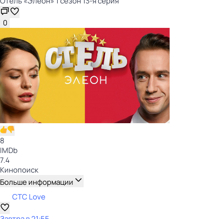
Отель «Элеон» 1 сезон 13-я серия
0
8
IMDb
7.4
Кинопоиск
Больше информации
СТС Love
Завтра в 21:55