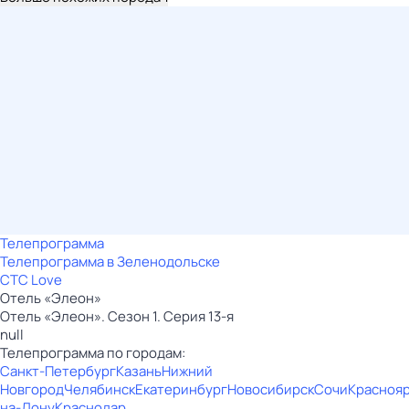
Телепрограмма
Телепрограмма в Зеленодольске
СТС Love
Отель «Элеон»
Отель «Элеон». Сезон 1. Серия 13-я
null
Телепрограмма по городам:
Санкт-Петербург
Казань
Нижний
Новгород
Челябинск
Екатеринбург
Новосибирск
Сочи
Красноя
на-Дону
Краснодар