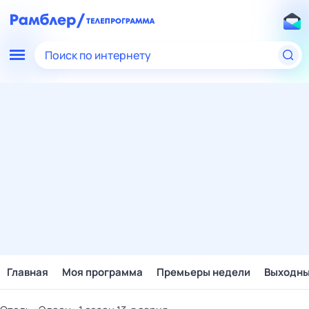
Поиск по интернету
Главная
Моя программа
Премьеры недели
Выходн