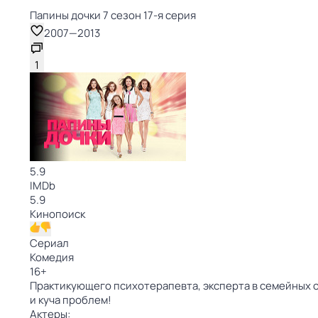
Папины дочки 7 сезон 17-я серия
2007
—
2013
1
5.9
IMDb
5.9
Кинопоиск
Сериал
Комедия
16
+
Практикующего психотерапевта, эксперта в семейных от
и куча проблем!
Актеры: