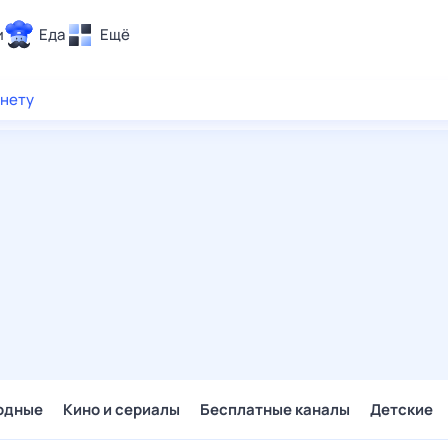
и
Еда
Ещё
Почта
рнету
ия и отдых
Поиск
Погода
ТВ-программа
и и тренды
 ситуации
 вместе
Помощь
одные
Кино и сериалы
Бесплатные каналы
Детские