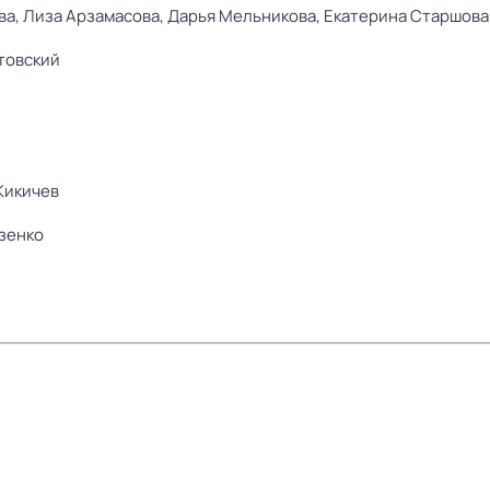
ва,
Лиза Арзамасова,
Дарья Мельникова,
Екатерина Старшова
товский
Кикичев
зенко