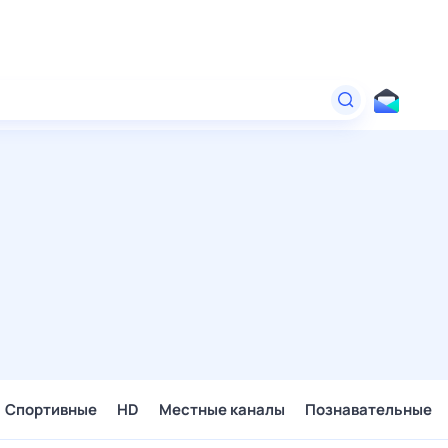
Спортивные
HD
Местные каналы
Познавательные