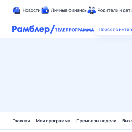
Новости
Личные финансы
Родители и дет
Здоровье
Поиск по инте
Развлечен
Дом и уют
Спорт
Карьера
Авто
Технологи
Жизненные
Сберегаем
Гороскопы
Главная
Моя программа
Премьеры недели
Вых