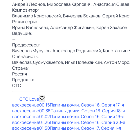
Андрей Леонов,
Мирослава Карпович,
Анастасия Сивае
Композитор:
Владимир Кристовский,
Вячеслав Боканов,
Сергей Крис
Режиссеры:
Ирина Васильева,
Александр Жигалкин,
Карен Захаров
Ведущие:
—
Продюссеры:
Вячеслав Муругов,
Александр Роднянский,
Константин 
Сценаристы:
Вячеслав Дусмухаметов,
Илья Полежайкин,
Антон Моро
Страна:
Россия
Продакшн:
СТС
СТС Love
воскресенье
00:15
Папины дочки
. Сезон 16
. Серия 17-я
воскресенье
00:38
Папины дочки
. Сезон 16
. Серия 18-я
воскресенье
01:02
Папины дочки
. Сезон 16
. Серия 19-я
воскресенье
01:26
Папины дочки
. Сезон 16
. Серия 20-я
воскресенье
01:50
Папины дочки
. Сезон 17
. Серия 1-я