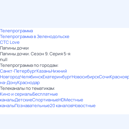
Телепрограмма
Телепрограмма в Зеленодольске
СТС Love
Папины дочки
Папины дочки. Сезон 9. Серия 5-я
null
Телепрограмма по городам:
Санкт-Петербург
Казань
Нижний
Новгород
Челябинск
Екатеринбург
Новосибирск
Сочи
Красноя
на-Дону
Краснодар
Телеканалы по тематикам:
Кино и сериалы
Бесплатные
каналы
Детские
Спортивные
HD
Местные
каналы
Познавательные
20 каналов
Новостные