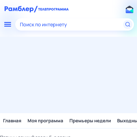
Поиск по интернету
Главная
Моя программа
Премьеры недели
Выходн