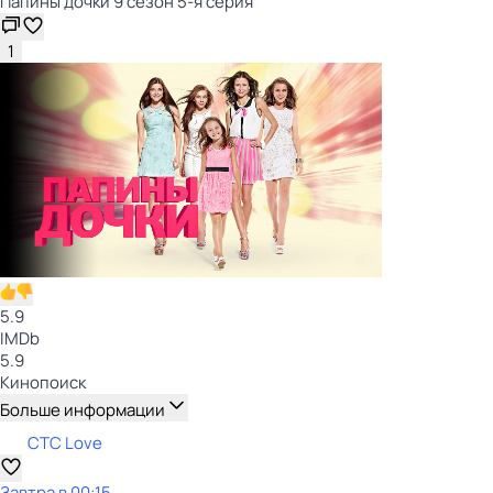
Папины дочки 9 сезон 5-я серия
1
5.9
IMDb
5.9
Кинопоиск
Больше информации
СТС Love
Завтра в 00:15