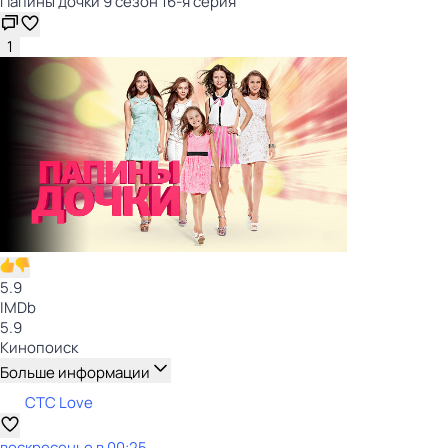
Папины дочки 9 сезон 16-я серия
1
5.9
IMDb
5.9
Кинопоиск
Больше информации
СТС Love
воскресенье
в
00:25