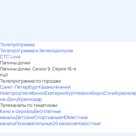
Телепрограмма
Телепрограмма в Зеленодольске
СТС Love
Папины дочки
Папины дочки. Сезон 9. Серия 16-я
null
Телепрограмма по городам:
Санкт-Петербург
Казань
Нижний
Новгород
Челябинск
Екатеринбург
Новосибирск
Сочи
Красноя
на-Дону
Краснодар
Телеканалы по тематикам:
Кино и сериалы
Бесплатные
каналы
Детские
Спортивные
HD
Местные
каналы
Познавательные
20 каналов
Новостные