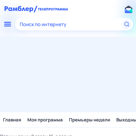
Поиск по интернету
Главная
Моя программа
Премьеры недели
Выходн