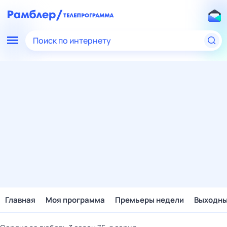
Поиск по интернету
Главная
Моя программа
Премьеры недели
Выходн