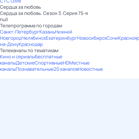
СТС Love
Сердца за любовь
Сердца за любовь. Сезон 3. Серия 75-я
null
Телепрограмма по городам:
Санкт-Петербург
Казань
Нижний
Новгород
Челябинск
Екатеринбург
Новосибирск
Сочи
Красноя
на-Дону
Краснодар
Телеканалы по тематикам:
Кино и сериалы
Бесплатные
каналы
Детские
Спортивные
HD
Местные
каналы
Познавательные
20 каналов
Новостные