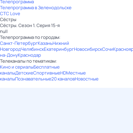
Телепрограмма
Телепрограмма в Зеленодольске
СТС Love
Сёстры
Сёстры. Сезон 1. Серия 15-я
null
Телепрограмма по городам:
Санкт-Петербург
Казань
Нижний
Новгород
Челябинск
Екатеринбург
Новосибирск
Сочи
Красноя
на-Дону
Краснодар
Телеканалы по тематикам:
Кино и сериалы
Бесплатные
каналы
Детские
Спортивные
HD
Местные
каналы
Познавательные
20 каналов
Новостные