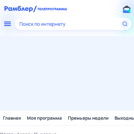
Поиск по интернету
Главная
Моя программа
Премьеры недели
Выходн