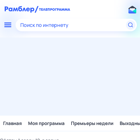
Поиск по интернету
Главная
Моя программа
Премьеры недели
Выходн