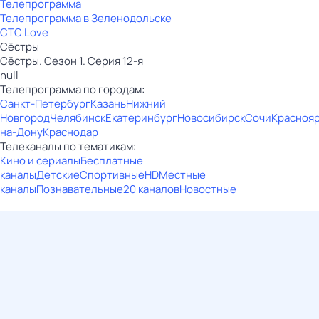
Телепрограмма
Телепрограмма в Зеленодольске
СТС Love
Сёстры
Сёстры. Сезон 1. Серия 12-я
null
Телепрограмма по городам:
Санкт-Петербург
Казань
Нижний
Новгород
Челябинск
Екатеринбург
Новосибирск
Сочи
Красноя
на-Дону
Краснодар
Телеканалы по тематикам:
Кино и сериалы
Бесплатные
каналы
Детские
Спортивные
HD
Местные
каналы
Познавательные
20 каналов
Новостные