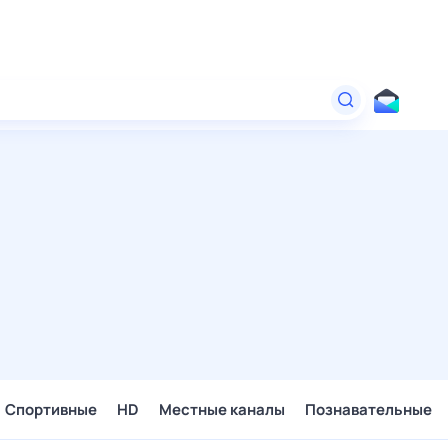
Спортивные
HD
Местные каналы
Познавательные