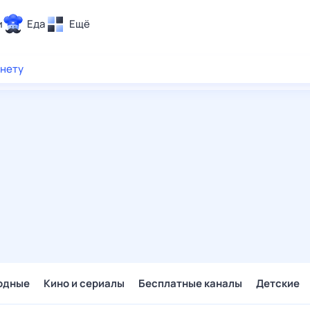
и
Еда
Ещё
Почта
рнету
ия и отдых
Поиск
Погода
ТВ-программа
и и тренды
 ситуации
 вместе
Помощь
одные
Кино и сериалы
Бесплатные каналы
Детские