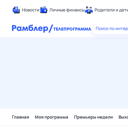
Новости
Личные финансы
Родители и дет
Здоровье
Поиск по инте
Развлечен
Дом и уют
Спорт
Карьера
Авто
Технологи
Жизненные
Сберегаем
Гороскопы
Главная
Моя программа
Премьеры недели
Вых