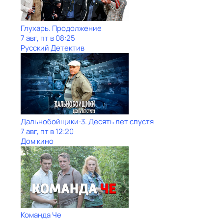
Глухарь. Продолжение
7 авг, пт в 08:25
Русский Детектив
Дальнобойщики-3. Десять лет спустя
7 авг, пт в 12:20
Дом кино
Команда Че