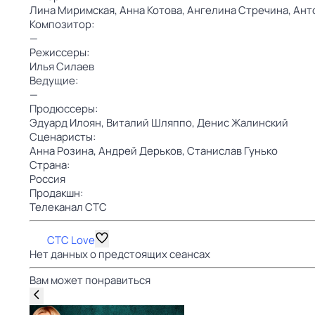
Лина Миримская,
Анна Котова,
Ангелина Стречина,
Ант
Композитор:
—
Режиссеры:
Илья Силаев
Ведущие:
—
Продюссеры:
Эдуард Илоян,
Виталий Шляппо,
Денис Жалинский
Сценаристы:
Анна Розина,
Андрей Дерьков,
Станислав Гунько
Страна:
Россия
Продакшн:
Телеканал СТС
СТС Love
Нет данных о предстоящих сеансах
Вам может понравиться