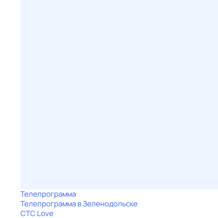
Телепрограмма
Телепрограмма в Зеленодольске
СТС Love