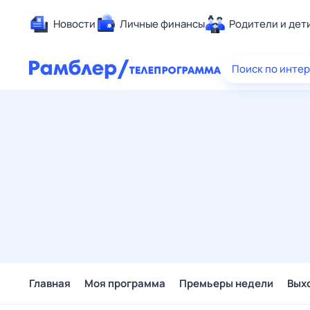
Новости
Личные финансы
Родители и дет
Здоровье
Поиск по инте
Развлечен
Дом и уют
Спорт
Карьера
Авто
Технологи
Жизненные
Сберегаем
Гороскопы
Главная
Моя программа
Премьеры недели
Вых