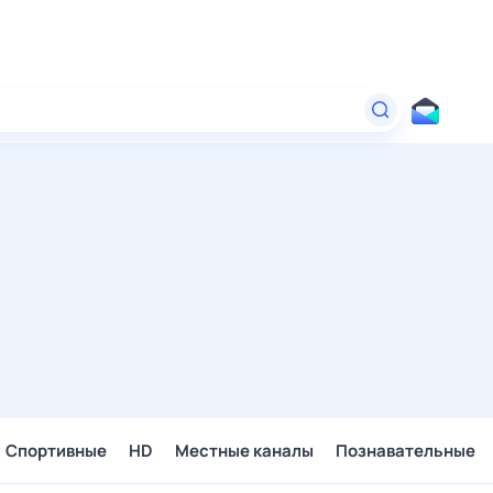
Спортивные
HD
Местные каналы
Познавательные