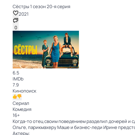
Сёстры 1 сезон 20-я серия
2021
0
6.5
IMDb
7.9
Кинопоиск
Сериал
Комедия
16
+
Когда-то отец своим поведением разделил дочерей и 
Ольге, парикмахеру Маше и бизнес-леди Ирине предст
Актеры: