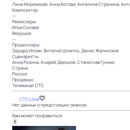
Лина Миримская,
Анна Котова,
Ангелина Стречина,
Ант
Композитор:
—
Режиссеры:
Илья Силаев
Ведущие:
—
Продюссеры:
Эдуард Илоян,
Виталий Шляппо,
Денис Жалинский
Сценаристы:
Анна Розина,
Андрей Дерьков,
Станислав Гунько
Страна:
Россия
Продакшн:
Телеканал СТС
СТС Love
Нет данных о предстоящих сеансах
Вам может понравиться