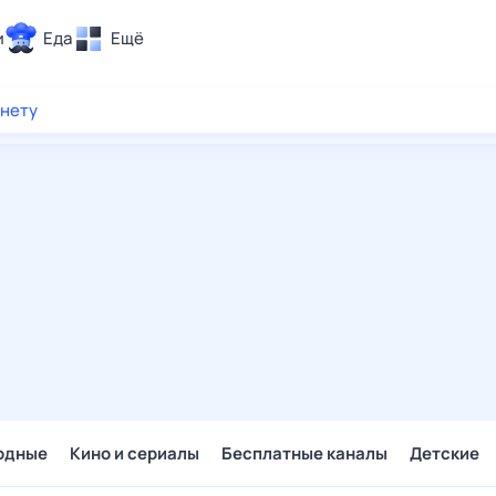
и
Еда
Ещё
Почта
рнету
ия и отдых
Поиск
Погода
ТВ-программа
и и тренды
 ситуации
 вместе
Помощь
одные
Кино и сериалы
Бесплатные каналы
Детские