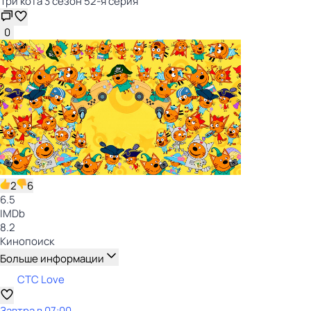
Три кота 3 сезон 52-я серия
0
2
6
6.5
IMDb
8.2
Кинопоиск
Больше информации
СТС Love
Завтра в 07:00