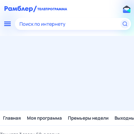
Поиск по интернету
Главная
Моя программа
Премьеры недели
Выходн