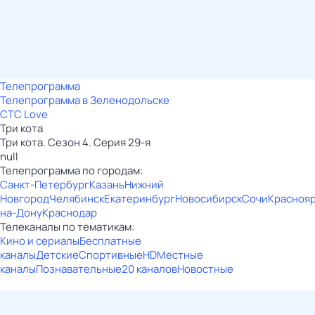
Телепрограмма
Телепрограмма в Зеленодольске
СТС Love
Три кота
Три кота. Сезон 4. Серия 29-я
null
Телепрограмма по городам:
Санкт-Петербург
Казань
Нижний
Новгород
Челябинск
Екатеринбург
Новосибирск
Сочи
Красноя
на-Дону
Краснодар
Телеканалы по тематикам:
Кино и сериалы
Бесплатные
каналы
Детские
Спортивные
HD
Местные
каналы
Познавательные
20 каналов
Новостные