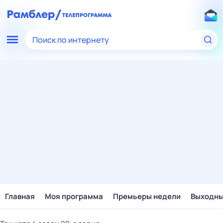
Поиск по интернету
Главная
Моя программа
Премьеры недели
Выходн