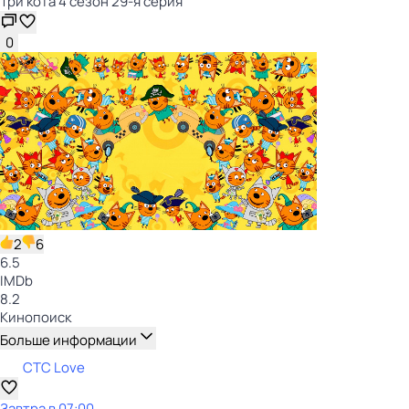
Три кота 4 сезон 29-я серия
0
2
6
6.5
IMDb
8.2
Кинопоиск
Больше информации
СТС Love
Завтра в 07:00