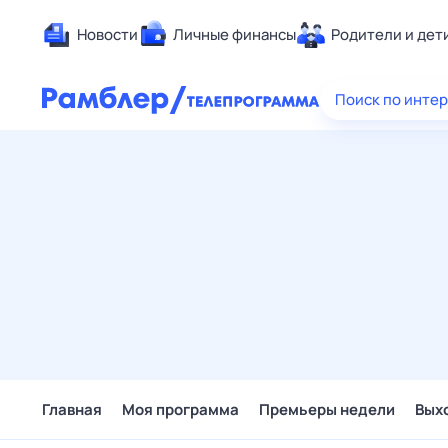
Новости
Личные финансы
Родители и дет
Здоровье
Поиск по инте
Развлечен
Дом и уют
Спорт
Карьера
Авто
Технологи
Жизненные
Сберегаем
Гороскопы
Главная
Моя программа
Премьеры недели
Вых