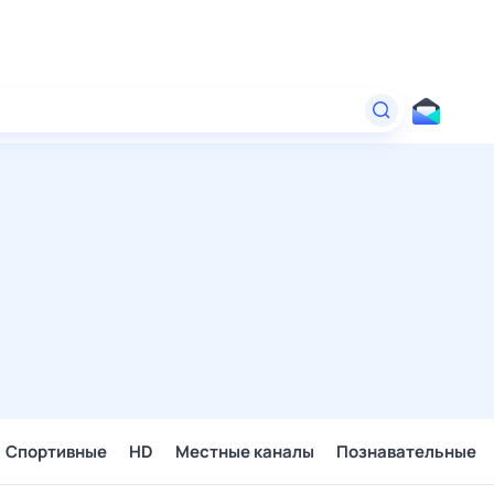
Спортивные
HD
Местные каналы
Познавательные