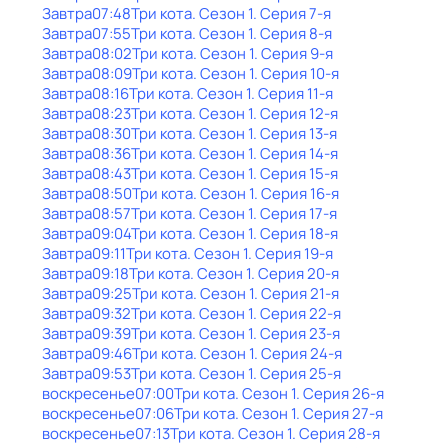
Завтра
07:48
Три кота
. Сезон 1
. Серия 7-я
Завтра
07:55
Три кота
. Сезон 1
. Серия 8-я
Завтра
08:02
Три кота
. Сезон 1
. Серия 9-я
Завтра
08:09
Три кота
. Сезон 1
. Серия 10-я
Завтра
08:16
Три кота
. Сезон 1
. Серия 11-я
Завтра
08:23
Три кота
. Сезон 1
. Серия 12-я
Завтра
08:30
Три кота
. Сезон 1
. Серия 13-я
Завтра
08:36
Три кота
. Сезон 1
. Серия 14-я
Завтра
08:43
Три кота
. Сезон 1
. Серия 15-я
Завтра
08:50
Три кота
. Сезон 1
. Серия 16-я
Завтра
08:57
Три кота
. Сезон 1
. Серия 17-я
Завтра
09:04
Три кота
. Сезон 1
. Серия 18-я
Завтра
09:11
Три кота
. Сезон 1
. Серия 19-я
Завтра
09:18
Три кота
. Сезон 1
. Серия 20-я
Завтра
09:25
Три кота
. Сезон 1
. Серия 21-я
Завтра
09:32
Три кота
. Сезон 1
. Серия 22-я
Завтра
09:39
Три кота
. Сезон 1
. Серия 23-я
Завтра
09:46
Три кота
. Сезон 1
. Серия 24-я
Завтра
09:53
Три кота
. Сезон 1
. Серия 25-я
воскресенье
07:00
Три кота
. Сезон 1
. Серия 26-я
воскресенье
07:06
Три кота
. Сезон 1
. Серия 27-я
воскресенье
07:13
Три кота
. Сезон 1
. Серия 28-я