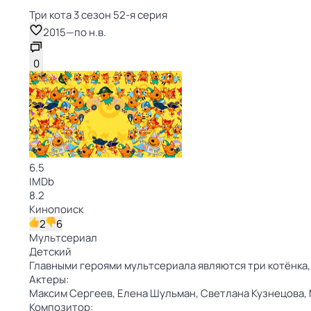
Три кота 3 сезон 52-я серия
2015
—
по н.в.
0
6.5
IMDb
8.2
Кинопоиск
2
6
Мультсериал
Детский
Главными героями мультсериала являются три котёнка,
Актеры:
Максим Сергеев,
Елена Шульман,
Светлана Кузнецова,
Композитор: