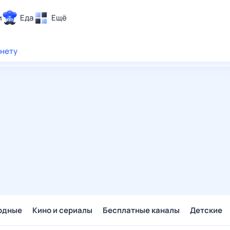
и
Еда
Ещё
Почта
рнету
ия и отдых
Поиск
Погода
ТВ-программа
и и тренды
 ситуации
 вместе
Помощь
одные
Кино и сериалы
Бесплатные каналы
Детские