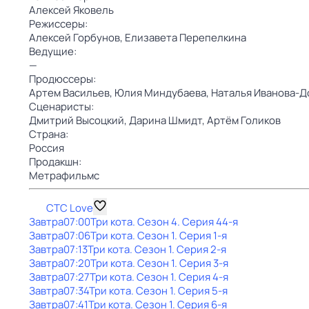
Алексей Яковель
Режиссеры:
Алексей Горбунов,
Елизавета Перепелкина
Ведущие:
—
Продюссеры:
Артем Васильев,
Юлия Миндубаева,
Наталья Иванова-Д
Сценаристы:
Дмитрий Высоцкий,
Дарина Шмидт,
Артём Голиков
Страна:
Россия
Продакшн:
Метрафильмс
СТС Love
Завтра
07:00
Три кота
. Сезон 4
. Серия 44-я
Завтра
07:06
Три кота
. Сезон 1
. Серия 1-я
Завтра
07:13
Три кота
. Сезон 1
. Серия 2-я
Завтра
07:20
Три кота
. Сезон 1
. Серия 3-я
Завтра
07:27
Три кота
. Сезон 1
. Серия 4-я
Завтра
07:34
Три кота
. Сезон 1
. Серия 5-я
Завтра
07:41
Три кота
. Сезон 1
. Серия 6-я