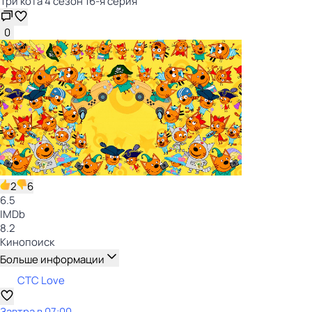
Три кота 4 сезон 16-я серия
0
2
6
6.5
IMDb
8.2
Кинопоиск
Больше информации
СТС Love
Завтра в 07:00