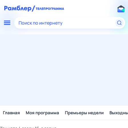
Поиск по интернету
Главная
Моя программа
Премьеры недели
Выходн