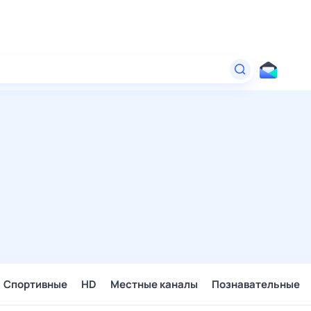
Спортивные
HD
Местные каналы
Познавательные