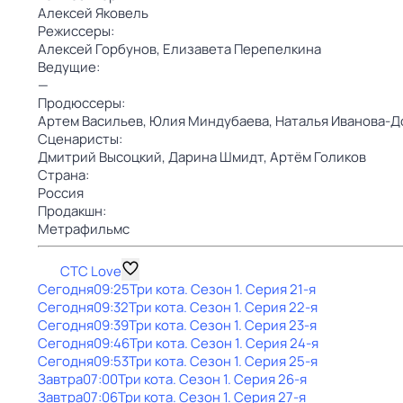
Алексей Яковель
Режиссеры:
Алексей Горбунов,
Елизавета Перепелкина
Ведущие:
—
Продюссеры:
Артем Васильев,
Юлия Миндубаева,
Наталья Иванова-Д
Сценаристы:
Дмитрий Высоцкий,
Дарина Шмидт,
Артём Голиков
Страна:
Россия
Продакшн:
Метрафильмс
СТС Love
Сегодня
09:25
Три кота
. Сезон 1
. Серия 21-я
Сегодня
09:32
Три кота
. Сезон 1
. Серия 22-я
Сегодня
09:39
Три кота
. Сезон 1
. Серия 23-я
Сегодня
09:46
Три кота
. Сезон 1
. Серия 24-я
Сегодня
09:53
Три кота
. Сезон 1
. Серия 25-я
Завтра
07:00
Три кота
. Сезон 1
. Серия 26-я
Завтра
07:06
Три кота
. Сезон 1
. Серия 27-я