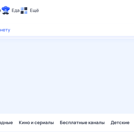
и
Еда
Ещё
Почта
рнету
ия и отдых
Поиск
Погода
ТВ-программа
и и тренды
 ситуации
 вместе
Помощь
одные
Кино и сериалы
Бесплатные каналы
Детские