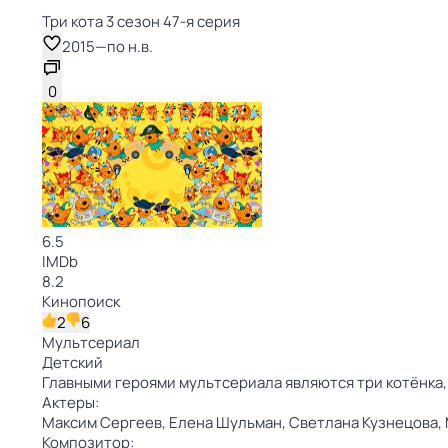
Три кота 3 сезон 47-я серия
2015
—
по н.в.
0
6.5
IMDb
8.2
Кинопоиск
2
6
Мультсериал
Детский
Главными героями мультсериала являются три котёнка,
Актеры:
Максим Сергеев,
Елена Шульман,
Светлана Кузнецова,
Композитор: