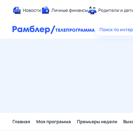
Новости
Личные финансы
Родители и дет
Здоровье
Поиск по инте
Развлечен
Дом и уют
Спорт
Карьера
Авто
Технологи
Жизненные
Сберегаем
Гороскопы
Главная
Моя программа
Премьеры недели
Вых