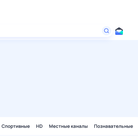
Спортивные
HD
Местные каналы
Познавательные