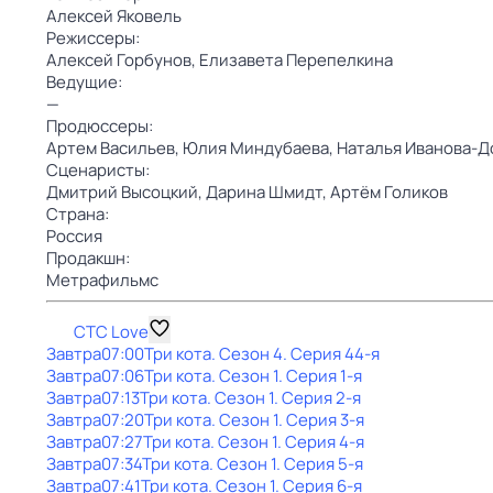
Алексей Яковель
Режиссеры:
Алексей Горбунов,
Елизавета Перепелкина
Ведущие:
—
Продюссеры:
Артем Васильев,
Юлия Миндубаева,
Наталья Иванова-Д
Сценаристы:
Дмитрий Высоцкий,
Дарина Шмидт,
Артём Голиков
Страна:
Россия
Продакшн:
Метрафильмс
СТС Love
Завтра
07:00
Три кота
. Сезон 4
. Серия 44-я
Завтра
07:06
Три кота
. Сезон 1
. Серия 1-я
Завтра
07:13
Три кота
. Сезон 1
. Серия 2-я
Завтра
07:20
Три кота
. Сезон 1
. Серия 3-я
Завтра
07:27
Три кота
. Сезон 1
. Серия 4-я
Завтра
07:34
Три кота
. Сезон 1
. Серия 5-я
Завтра
07:41
Три кота
. Сезон 1
. Серия 6-я