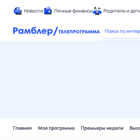
Новости
Личные финансы
Родители и дет
Здоровье
Поиск по инте
Развлечен
Дом и уют
Спорт
Карьера
Авто
Технологи
Жизненные
Сберегаем
Гороскопы
Главная
Моя программа
Премьеры недели
Вых