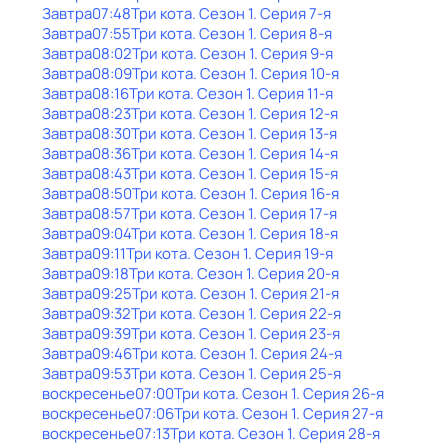
Завтра
07:48
Три кота
. Сезон 1
. Серия 7-я
Завтра
07:55
Три кота
. Сезон 1
. Серия 8-я
Завтра
08:02
Три кота
. Сезон 1
. Серия 9-я
Завтра
08:09
Три кота
. Сезон 1
. Серия 10-я
Завтра
08:16
Три кота
. Сезон 1
. Серия 11-я
Завтра
08:23
Три кота
. Сезон 1
. Серия 12-я
Завтра
08:30
Три кота
. Сезон 1
. Серия 13-я
Завтра
08:36
Три кота
. Сезон 1
. Серия 14-я
Завтра
08:43
Три кота
. Сезон 1
. Серия 15-я
Завтра
08:50
Три кота
. Сезон 1
. Серия 16-я
Завтра
08:57
Три кота
. Сезон 1
. Серия 17-я
Завтра
09:04
Три кота
. Сезон 1
. Серия 18-я
Завтра
09:11
Три кота
. Сезон 1
. Серия 19-я
Завтра
09:18
Три кота
. Сезон 1
. Серия 20-я
Завтра
09:25
Три кота
. Сезон 1
. Серия 21-я
Завтра
09:32
Три кота
. Сезон 1
. Серия 22-я
Завтра
09:39
Три кота
. Сезон 1
. Серия 23-я
Завтра
09:46
Три кота
. Сезон 1
. Серия 24-я
Завтра
09:53
Три кота
. Сезон 1
. Серия 25-я
воскресенье
07:00
Три кота
. Сезон 1
. Серия 26-я
воскресенье
07:06
Три кота
. Сезон 1
. Серия 27-я
воскресенье
07:13
Три кота
. Сезон 1
. Серия 28-я