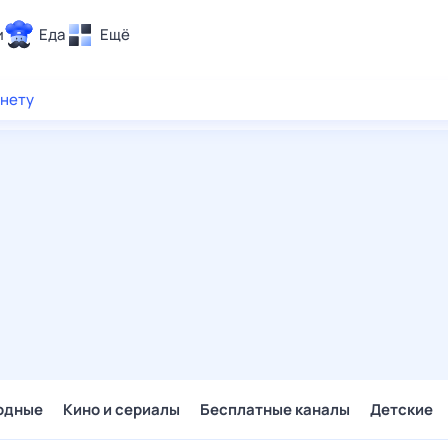
и
Еда
Ещё
Почта
рнету
ия и отдых
Поиск
Погода
ТВ-программа
и и тренды
 ситуации
 вместе
Помощь
одные
Кино и сериалы
Бесплатные каналы
Детские