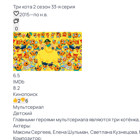
Три кота 2 сезон 33-я серия
2015
—
по н.в.
0
6.5
IMDb
8.2
Кинопоиск
2
6
Мультсериал
Детский
Главными героями мультсериала являются три котёнка,
Актеры:
Максим Сергеев,
Елена Шульман,
Светлана Кузнецова,
Композитор: