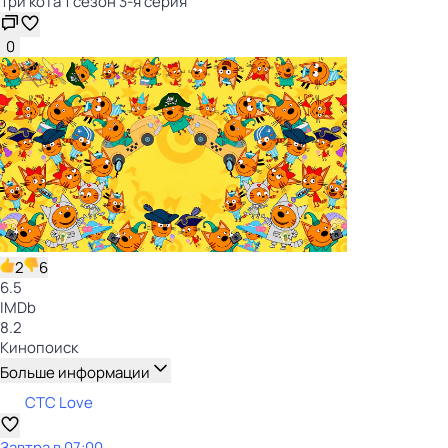
Три кота 1 сезон 3-я серия
0
2
6
6.5
IMDb
8.2
Кинопоиск
Больше информации
СТС Love
Завтра в 07:00