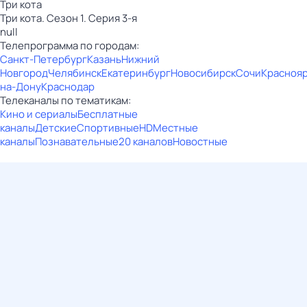
Три кота
Три кота. Сезон 1. Серия 3-я
null
Телепрограмма по городам:
Санкт-Петербург
Казань
Нижний
Новгород
Челябинск
Екатеринбург
Новосибирск
Сочи
Красноя
на-Дону
Краснодар
Телеканалы по тематикам:
Кино и сериалы
Бесплатные
каналы
Детские
Спортивные
HD
Местные
каналы
Познавательные
20 каналов
Новостные