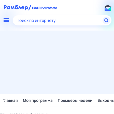
Поиск по интернету
Главная
Моя программа
Премьеры недели
Выходн