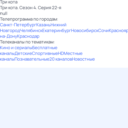
Три кота
Три кота. Сезон 4. Серия 22-я
null
Телепрограмма по городам:
Санкт-Петербург
Казань
Нижний
Новгород
Челябинск
Екатеринбург
Новосибирск
Сочи
Красноя
на-Дону
Краснодар
Телеканалы по тематикам:
Кино и сериалы
Бесплатные
каналы
Детские
Спортивные
HD
Местные
каналы
Познавательные
20 каналов
Новостные