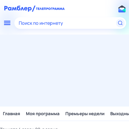
Поиск по интернету
Главная
Моя программа
Премьеры недели
Выходн