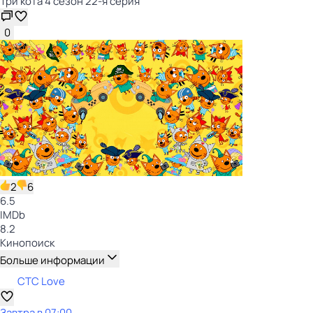
Три кота 4 сезон 22-я серия
0
2
6
6.5
IMDb
8.2
Кинопоиск
Больше информации
СТС Love
Завтра в 07:00