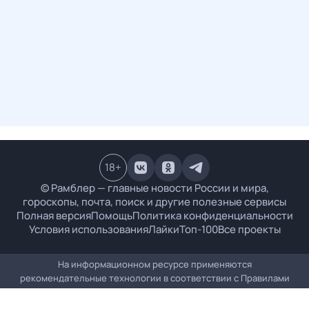
18
+
© Рамблер — главные новости России и мира,
гороскопы, почта, поиск и другие полезные сервисы
Полная версия
Помощь
Политика конфиденциальности
Условия использования
Лайки
Топ-100
Все проекты
На информационном ресурсе применяются
рекомендательные технологии в соответствии с
Правилами