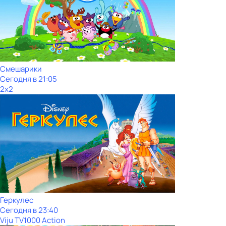
Смешарики
Сегодня в 21:05
2x2
Геркулес
Сегодня в 23:40
Viju TV1000 Action