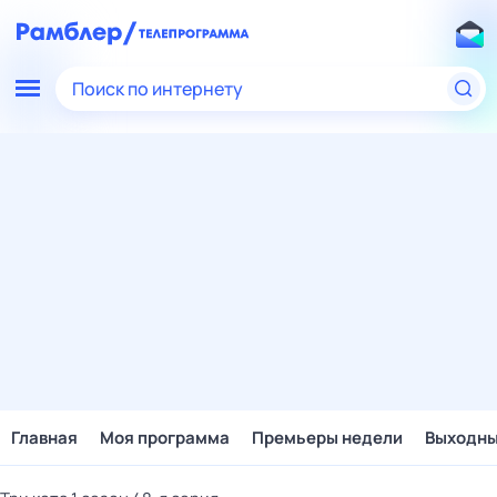
Поиск по интернету
Главная
Моя программа
Премьеры недели
Выходн