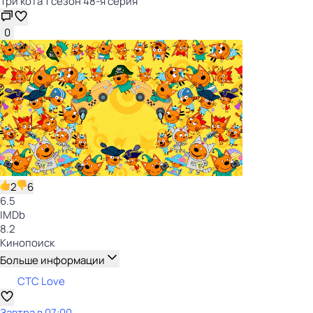
Три кота 1 сезон 48-я серия
0
2
6
6.5
IMDb
8.2
Кинопоиск
Больше информации
СТС Love
Завтра в 07:00