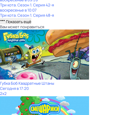
Три кота
. Сезон 1
. Серия 42-я
воскресенье
в
10:07
Три кота
. Сезон 1
. Серия 48-я
Показать ещё
Вам может понравиться
Губка Боб Квадратные Штаны
Сегодня в 17:20
2x2