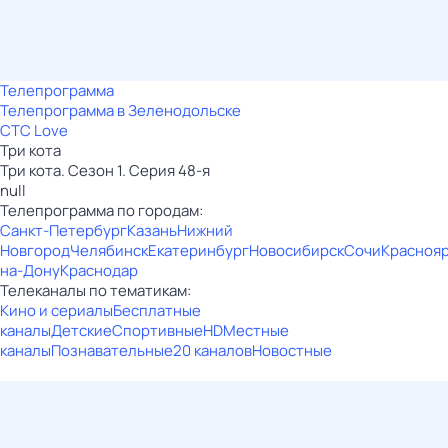
Телепрограмма
Телепрограмма в Зеленодольске
СТС Love
Три кота
Три кота. Сезон 1. Серия 48-я
null
Телепрограмма по городам:
Санкт-Петербург
Казань
Нижний
Новгород
Челябинск
Екатеринбург
Новосибирск
Сочи
Красноя
на-Дону
Краснодар
Телеканалы по тематикам:
Кино и сериалы
Бесплатные
каналы
Детские
Спортивные
HD
Местные
каналы
Познавательные
20 каналов
Новостные