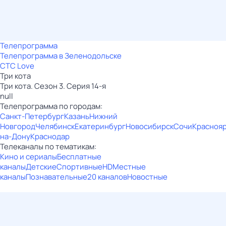
Телепрограмма
Телепрограмма в Зеленодольске
СТС Love
Три кота
Три кота. Сезон 3. Серия 14-я
null
Телепрограмма по городам:
Санкт-Петербург
Казань
Нижний
Новгород
Челябинск
Екатеринбург
Новосибирск
Сочи
Красноя
на-Дону
Краснодар
Телеканалы по тематикам:
Кино и сериалы
Бесплатные
каналы
Детские
Спортивные
HD
Местные
каналы
Познавательные
20 каналов
Новостные