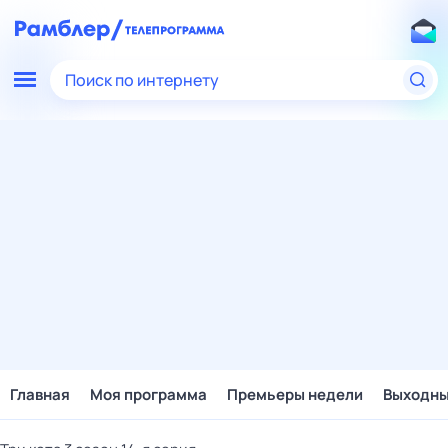
Поиск по интернету
Главная
Моя программа
Премьеры недели
Выходн