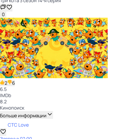
Три кота 3 сезон 14-я серия
0
2
6
6.5
IMDb
8.2
Кинопоиск
Больше информации
СТС Love
Завтра в 07:00