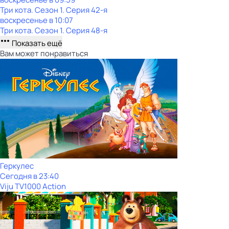
Три кота
. Сезон 1
. Серия 42-я
воскресенье
в
10:07
Три кота
. Сезон 1
. Серия 48-я
Показать ещё
Вам может понравиться
Геркулес
Сегодня в 23:40
Viju TV1000 Action