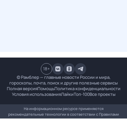
18
+
© Рамблер — главные новости России и мира,
гороскопы, почта, поиск и другие полезные сервисы
Полная версия
Помощь
Политика конфиденциальности
Условия использования
Лайки
Топ-100
Все проекты
На информационном ресурсе применяются
рекомендательные технологии в соответствии с
Правилами