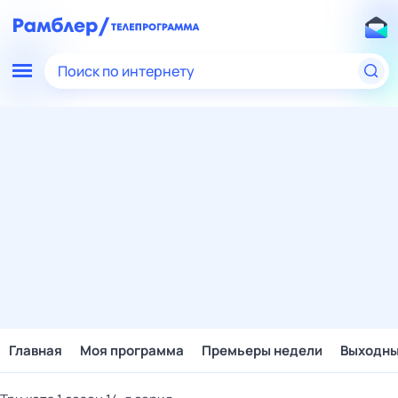
Поиск по интернету
Главная
Моя программа
Премьеры недели
Выходн