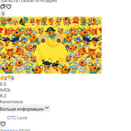
Три кота 1 сезон 14-я серия
0
2
6
6.5
IMDb
8.2
Кинопоиск
Больше информации
СТС Love
Завтра в 07:00