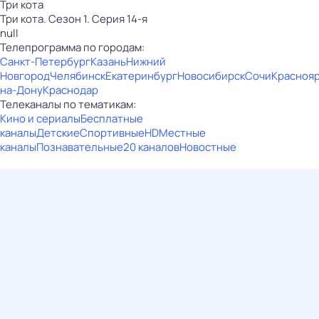
Три кота
Три кота. Сезон 1. Серия 14-я
null
Телепрограмма по городам:
Санкт-Петербург
Казань
Нижний
Новгород
Челябинск
Екатеринбург
Новосибирск
Сочи
Красноя
на-Дону
Краснодар
Телеканалы по тематикам:
Кино и сериалы
Бесплатные
каналы
Детские
Спортивные
HD
Местные
каналы
Познавательные
20 каналов
Новостные