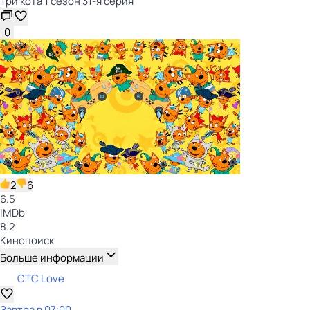
Три кота 1 сезон 31-я серия
0
2
6
6.5
IMDb
8.2
Кинопоиск
Больше информации
СТС Love
Завтра в 07:00