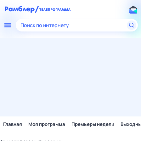
Поиск по интернету
Главная
Моя программа
Премьеры недели
Выходн