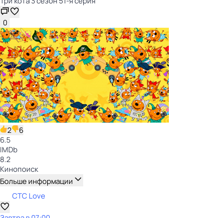
Три кота 3 сезон 51-я серия
0
2
6
6.5
IMDb
8.2
Кинопоиск
Больше информации
СТС Love
Завтра в 07:00