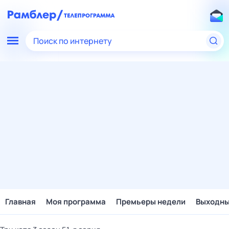
Поиск по интернету
Главная
Моя программа
Премьеры недели
Выходн