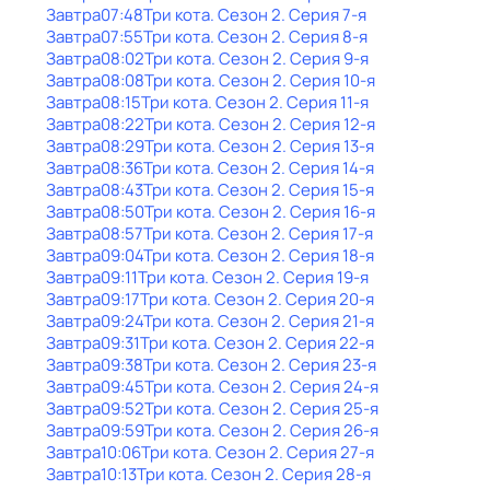
Завтра
07:48
Три кота
. Сезон 2
. Серия 7-я
Завтра
07:55
Три кота
. Сезон 2
. Серия 8-я
Завтра
08:02
Три кота
. Сезон 2
. Серия 9-я
Завтра
08:08
Три кота
. Сезон 2
. Серия 10-я
Завтра
08:15
Три кота
. Сезон 2
. Серия 11-я
Завтра
08:22
Три кота
. Сезон 2
. Серия 12-я
Завтра
08:29
Три кота
. Сезон 2
. Серия 13-я
Завтра
08:36
Три кота
. Сезон 2
. Серия 14-я
Завтра
08:43
Три кота
. Сезон 2
. Серия 15-я
Завтра
08:50
Три кота
. Сезон 2
. Серия 16-я
Завтра
08:57
Три кота
. Сезон 2
. Серия 17-я
Завтра
09:04
Три кота
. Сезон 2
. Серия 18-я
Завтра
09:11
Три кота
. Сезон 2
. Серия 19-я
Завтра
09:17
Три кота
. Сезон 2
. Серия 20-я
Завтра
09:24
Три кота
. Сезон 2
. Серия 21-я
Завтра
09:31
Три кота
. Сезон 2
. Серия 22-я
Завтра
09:38
Три кота
. Сезон 2
. Серия 23-я
Завтра
09:45
Три кота
. Сезон 2
. Серия 24-я
Завтра
09:52
Три кота
. Сезон 2
. Серия 25-я
Завтра
09:59
Три кота
. Сезон 2
. Серия 26-я
Завтра
10:06
Три кота
. Сезон 2
. Серия 27-я
Завтра
10:13
Три кота
. Сезон 2
. Серия 28-я