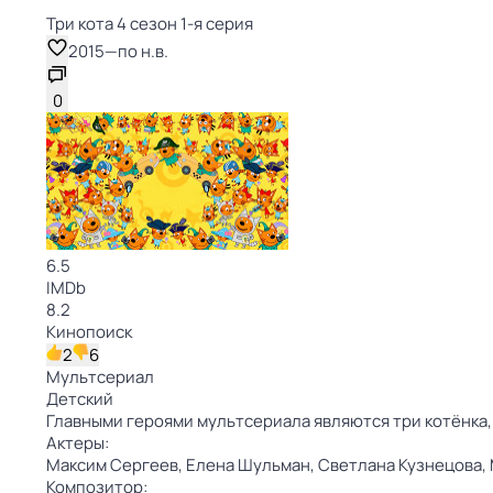
Три кота 4 сезон 1-я серия
2015
—
по н.в.
0
6.5
IMDb
8.2
Кинопоиск
2
6
Мультсериал
Детский
Главными героями мультсериала являются три котёнка,
Актеры:
Максим Сергеев,
Елена Шульман,
Светлана Кузнецова,
Композитор: