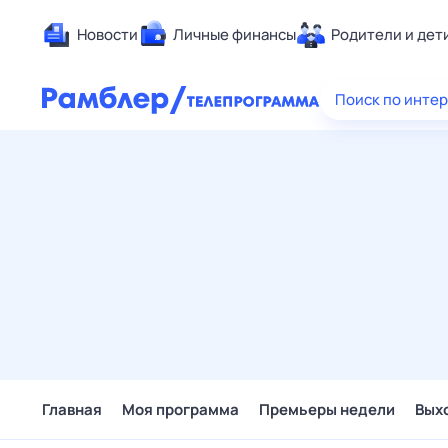
Новости
Личные финансы
Родители и дет
Здоровье
Поиск по инте
Развлечен
Дом и уют
Спорт
Карьера
Авто
Технологи
Жизненные
Сберегаем
Гороскопы
Главная
Моя программа
Премьеры недели
Вых