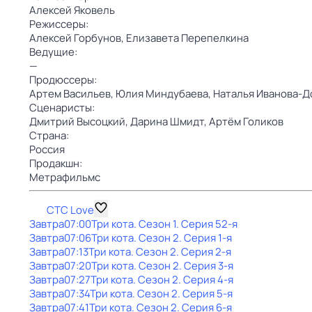
Алексей Яковель
Режиссеры:
Алексей Горбунов,
Елизавета Перепелкина
Ведущие:
—
Продюссеры:
Артем Васильев,
Юлия Миндубаева,
Наталья Иванова-Д
Сценаристы:
Дмитрий Высоцкий,
Дарина Шмидт,
Артём Голиков
Страна:
Россия
Продакшн:
Метрафильмс
СТС Love
Завтра
07:00
Три кота
. Сезон 1
. Серия 52-я
Завтра
07:06
Три кота
. Сезон 2
. Серия 1-я
Завтра
07:13
Три кота
. Сезон 2
. Серия 2-я
Завтра
07:20
Три кота
. Сезон 2
. Серия 3-я
Завтра
07:27
Три кота
. Сезон 2
. Серия 4-я
Завтра
07:34
Три кота
. Сезон 2
. Серия 5-я
Завтра
07:41
Три кота
. Сезон 2
. Серия 6-я