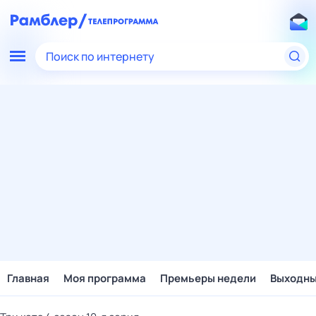
Поиск по интернету
Главная
Моя программа
Премьеры недели
Выходн