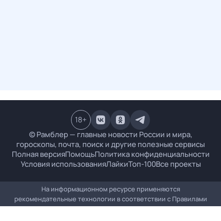
18
+
© Рамблер — главные новости России и мира,
гороскопы, почта, поиск и другие полезные сервисы
Полная версия
Помощь
Политика конфиденциальности
Условия использования
Лайки
Топ-100
Все проекты
На информационном ресурсе применяются
рекомендательные технологии в соответствии с
Правилами