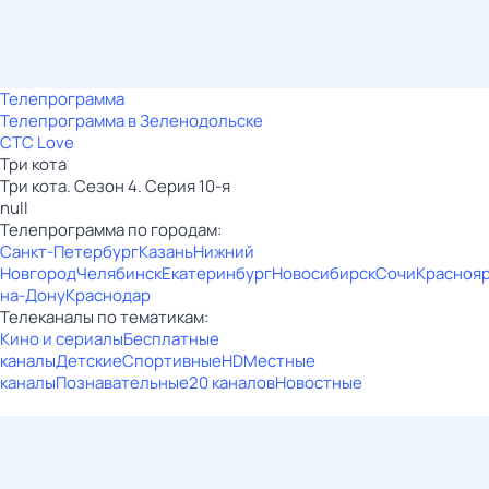
Телепрограмма
Телепрограмма в Зеленодольске
СТС Love
Три кота
Три кота. Сезон 4. Серия 10-я
null
Телепрограмма по городам:
Санкт-Петербург
Казань
Нижний
Новгород
Челябинск
Екатеринбург
Новосибирск
Сочи
Красноя
на-Дону
Краснодар
Телеканалы по тематикам:
Кино и сериалы
Бесплатные
каналы
Детские
Спортивные
HD
Местные
каналы
Познавательные
20 каналов
Новостные