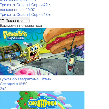
Три кота
. Сезон 1
. Серия 42-я
воскресенье
в
10:07
Три кота
. Сезон 1
. Серия 48-я
Показать ещё
Вам может понравиться
Губка Боб Квадратные Штаны
Сегодня в 16:50
2x2