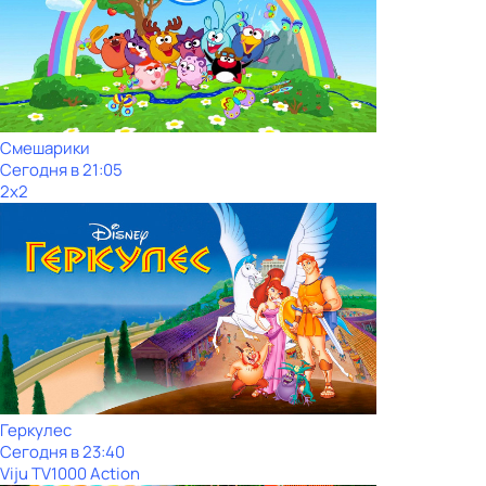
Смешарики
Сегодня в 21:05
2x2
Геркулес
Сегодня в 23:40
Viju TV1000 Action