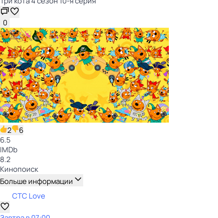
Три кота 4 сезон 10-я серия
0
2
6
6.5
IMDb
8.2
Кинопоиск
Больше информации
СТС Love
Завтра в 07:00