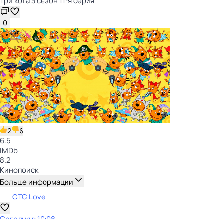
Три кота 3 сезон 11-я серия
0
2
6
6.5
IMDb
8.2
Кинопоиск
Больше информации
СТС Love
Сегодня в 10:08