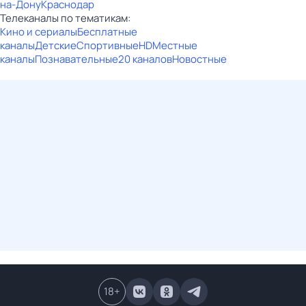
на-Дону
Краснодар
Телеканалы по тематикам:
Кино и сериалы
Бесплатные
каналы
Детские
Спортивные
HD
Местные
каналы
Познавательные
20 каналов
Новостные
18
+