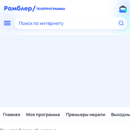
Поиск по интернету
Главная
Моя программа
Премьеры недели
Выходн