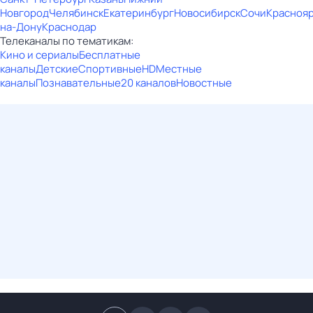
Новгород
Челябинск
Екатеринбург
Новосибирск
Сочи
Красноя
на-Дону
Краснодар
Телеканалы по тематикам:
Кино и сериалы
Бесплатные
каналы
Детские
Спортивные
HD
Местные
каналы
Познавательные
20 каналов
Новостные