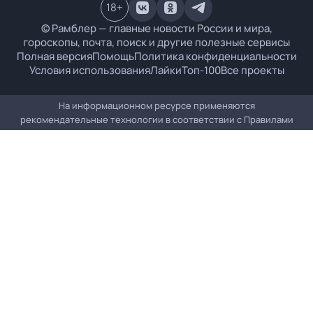
18
+
© Рамблер — главные новости России и мира,
гороскопы, почта, поиск и другие полезные сервисы
Полная версия
Помощь
Политика конфиденциальности
Условия использования
Лайки
Топ-100
Все проекты
На информационном ресурсе применяются
рекомендательные технологии в соответствии с
Правилами