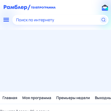
Поиск по интернету
Главная
Моя программа
Премьеры недели
Выходн