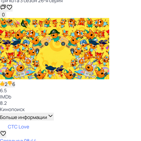
Три кота 3 сезон 26-я серия
0
2
6
6.5
IMDb
8.2
Кинопоиск
Больше информации
СТС Love
Сегодня в 08:44