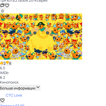
Три кота 2 сезон 20-я серия
0
2
6
6.5
IMDb
8.2
Кинопоиск
Больше информации
СТС Love
Завтра в 07:00