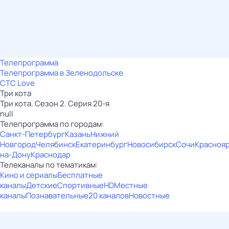
Телепрограмма
Телепрограмма в Зеленодольске
СТС Love
Три кота
Три кота. Сезон 2. Серия 20-я
null
Телепрограмма по городам:
Санкт-Петербург
Казань
Нижний
Новгород
Челябинск
Екатеринбург
Новосибирск
Сочи
Красноя
на-Дону
Краснодар
Телеканалы по тематикам:
Кино и сериалы
Бесплатные
каналы
Детские
Спортивные
HD
Местные
каналы
Познавательные
20 каналов
Новостные