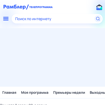
Поиск по интернету
Главная
Моя программа
Премьеры недели
Выходн