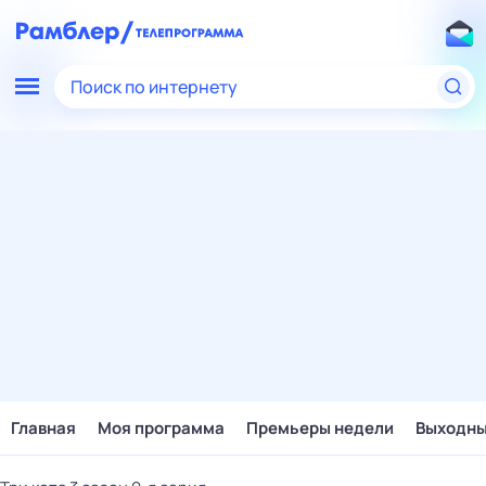
Поиск по интернету
Главная
Моя программа
Премьеры недели
Выходн