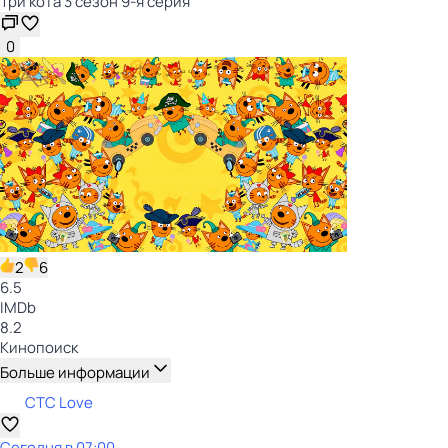
Три кота 3 сезон 9-я серия
0
2
6
6.5
IMDb
8.2
Кинопоиск
Больше информации
СТС Love
Сегодня в 07:00