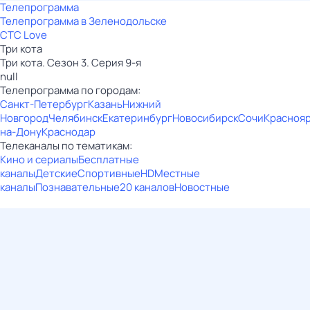
Телепрограмма
Телепрограмма в Зеленодольске
СТС Love
Три кота
Три кота. Сезон 3. Серия 9-я
null
Телепрограмма по городам:
Санкт-Петербург
Казань
Нижний
Новгород
Челябинск
Екатеринбург
Новосибирск
Сочи
Красноя
на-Дону
Краснодар
Телеканалы по тематикам:
Кино и сериалы
Бесплатные
каналы
Детские
Спортивные
HD
Местные
каналы
Познавательные
20 каналов
Новостные