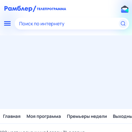
Поиск по интернету
Главная
Моя программа
Премьеры недели
Выходн