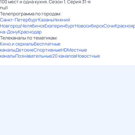
100 мест и одна кухня. Сезон 1. Серия 31-я
null
Телепрограмма по городам:
Санкт-Петербург
Казань
Нижний
Новгород
Челябинск
Екатеринбург
Новосибирск
Сочи
Красноя
на-Дону
Краснодар
Телеканалы по тематикам:
Кино и сериалы
Бесплатные
каналы
Детские
Спортивные
HD
Местные
каналы
Познавательные
20 каналов
Новостные