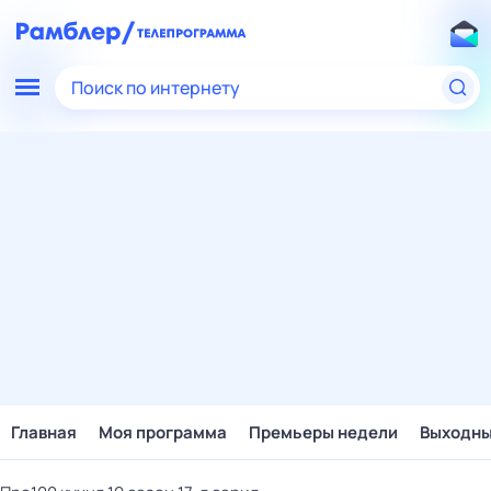
Поиск по интернету
Главная
Моя программа
Премьеры недели
Выходн