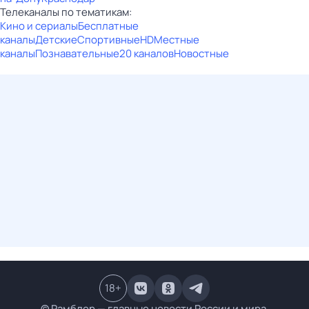
Телеканалы по тематикам:
Кино и сериалы
Бесплатные
каналы
Детские
Спортивные
HD
Местные
каналы
Познавательные
20 каналов
Новостные
18
+
© Рамблер — главные новости России и мира,