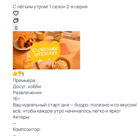
С лёгким утром! 1 сезон 2-я серия
0
1
Премьера
Досуг, хобби
Развлечения
16
+
Ваш идеальный старт дня — бодро, полезно и со вкусо
всё, чтобы каждое утро начиналось легко и ярко!
Актеры:
—
Композитор:
—