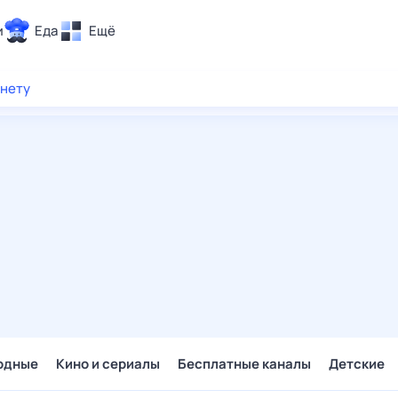
и
Еда
Ещё
Почта
рнету
ия и отдых
Поиск
Погода
ТВ-программа
и и тренды
 ситуации
 вместе
Помощь
одные
Кино и сериалы
Бесплатные каналы
Детские