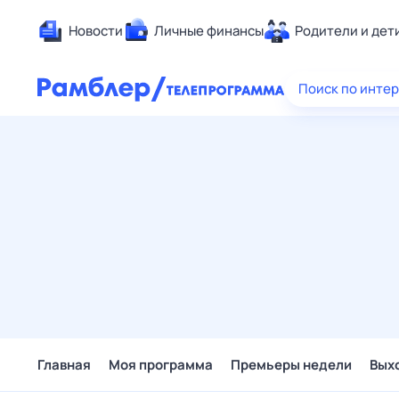
Новости
Личные финансы
Родители и дет
Здоровье
Поиск по инте
Развлечен
Дом и уют
Спорт
Карьера
Авто
Технологи
Жизненные
Сберегаем
Гороскопы
Главная
Моя программа
Премьеры недели
Вых