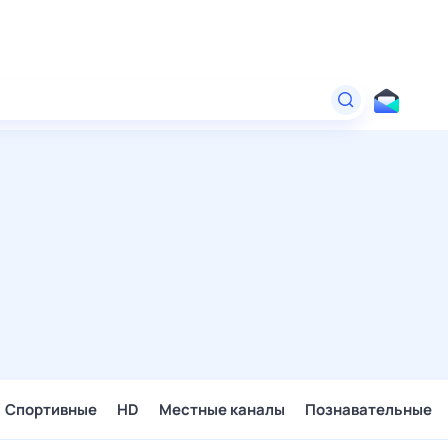
Спортивные
HD
Местные каналы
Познавательные