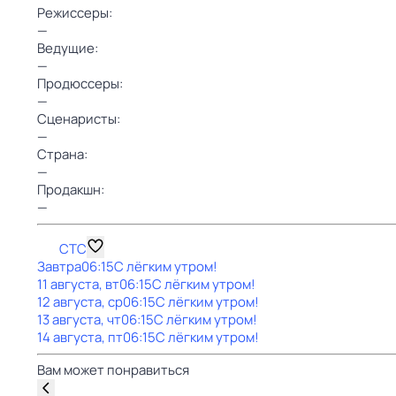
Режиссеры:
—
Ведущие:
—
Продюссеры:
—
Сценаристы:
—
Страна:
—
Продакшн:
—
СТС
Завтра
06:15
С лёгким утром!
11 августа, вт
06:15
С лёгким утром!
12 августа, ср
06:15
С лёгким утром!
13 августа, чт
06:15
С лёгким утром!
14 августа, пт
06:15
С лёгким утром!
Вам может понравиться