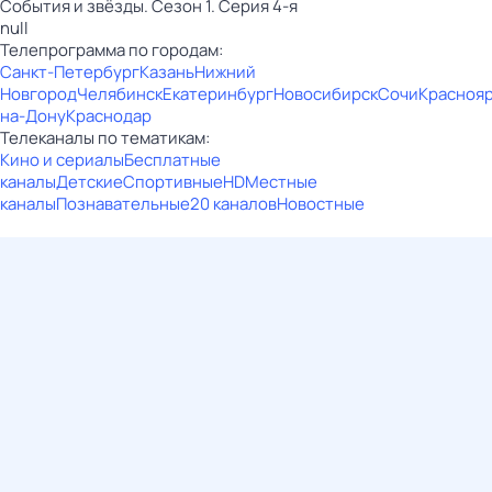
События и звёзды. Сезон 1. Серия 4-я
null
Телепрограмма по городам:
Санкт-Петербург
Казань
Нижний
Новгород
Челябинск
Екатеринбург
Новосибирск
Сочи
Красноя
на-Дону
Краснодар
Телеканалы по тематикам:
Кино и сериалы
Бесплатные
каналы
Детские
Спортивные
HD
Местные
каналы
Познавательные
20 каналов
Новостные