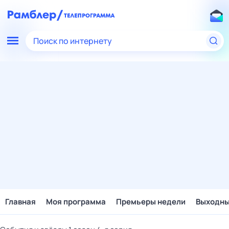
Поиск по интернету
Главная
Моя программа
Премьеры недели
Выходн