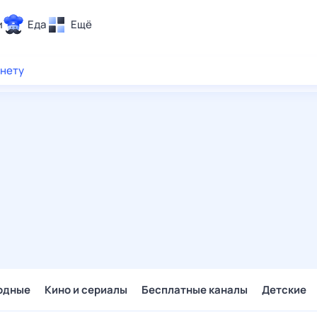
и
Еда
Ещё
Почта
рнету
ия и отдых
Поиск
Погода
ТВ-программа
и и тренды
 ситуации
 вместе
Помощь
одные
Кино и сериалы
Бесплатные каналы
Детские