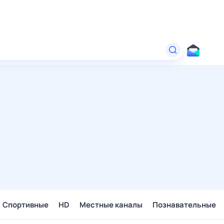
Спортивные
HD
Местные каналы
Познавательные