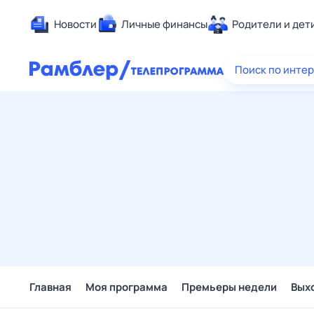
Новости
Личные финансы
Родители и дет
Здоровье
Поиск по инте
Развлечен
Дом и уют
Спорт
Карьера
Авто
Технологи
Жизненные
Сберегаем
Гороскопы
Главная
Моя программа
Премьеры недели
Вых