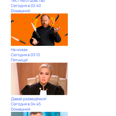
Тест на отцовство
Сегодня в 02:40
Dомашний
На ножах
Сегодня в 03:10
Пятница!
Давай рaзвeдёмся!
Сегодня в 04:45
Dомашний