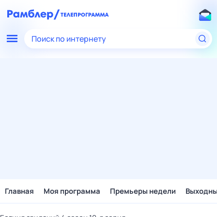
Поиск по интернету
Главная
Моя программа
Премьеры недели
Выходн