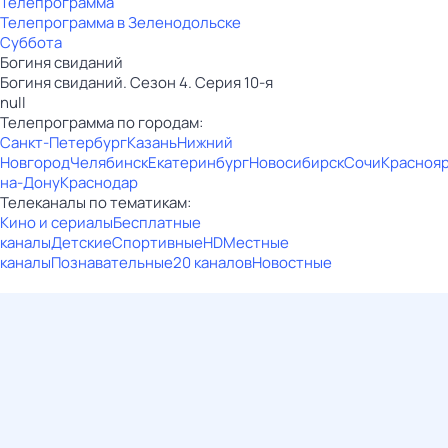
Телепрограмма
Телепрограмма в Зеленодольске
Суббота
Богиня свиданий
Богиня свиданий. Сезон 4. Серия 10-я
null
Телепрограмма по городам:
Санкт-Петербург
Казань
Нижний
Новгород
Челябинск
Екатеринбург
Новосибирск
Сочи
Красноя
на-Дону
Краснодар
Телеканалы по тематикам:
Кино и сериалы
Бесплатные
каналы
Детские
Спортивные
HD
Местные
каналы
Познавательные
20 каналов
Новостные