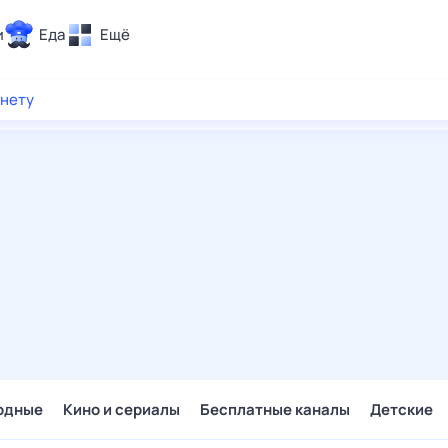
и
Еда
Ещё
Почта
рнету
ия и отдых
Поиск
Погода
ТВ-программа
и и тренды
 ситуации
 вместе
Помощь
одные
Кино и сериалы
Бесплатные каналы
Детские