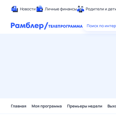
Новости
Личные финансы
Родители и дет
Здоровье
Поиск по инте
Развлечен
Дом и уют
Спорт
Карьера
Авто
Технологи
Жизненные
Сберегаем
Гороскопы
Главная
Моя программа
Премьеры недели
Вых