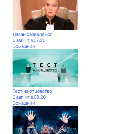
Давай рaзвeдёмся!
6 авг, чт в 07:20
Dомашний
Тест на отцовство
6 авг, чт в 08:20
Dомашний