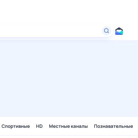
Спортивные
HD
Местные каналы
Познавательные