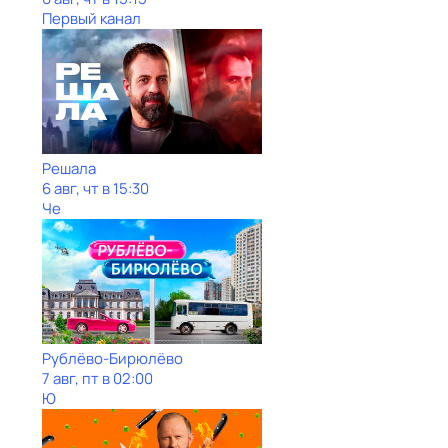
Первый канал
Решала
6 авг, чт в 15:30
Че
Рублёво-Бирюлёво
7 авг, пт в 02:00
Ю