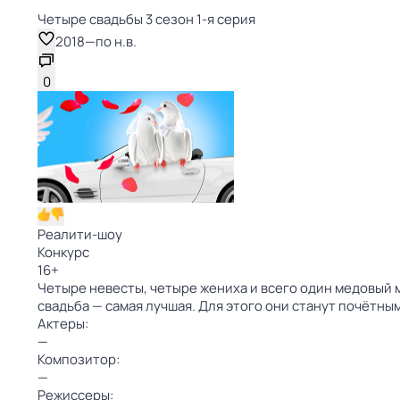
Четыре свадьбы 3 сезон 1-я серия
2018
—
по н.в.
0
Реалити-шоу
Конкурс
16
+
Четыре невесты, четыре жениха и всего один медовый м
свадьба — самая лучшая. Для этого они станут почётны
Актеры:
—
Композитор:
—
Режиссеры: