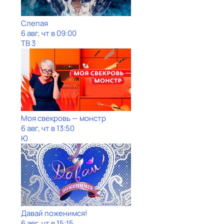
Слепая
6 авг, чт в 09:00
ТВ 3
Моя свекровь — монстр
6 авг, чт в 13:50
Ю
Давай поженимся!
6 авг, чт в 15:15