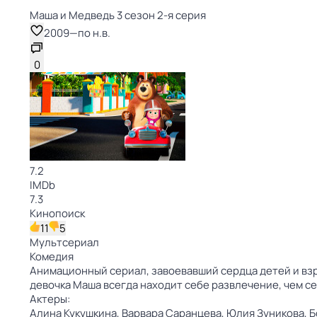
Маша и Медведь 3 сезон 2-я серия
2009
—
по н.в.
0
7.2
IMDb
7.3
Кинопоиск
11
5
Мультсериал
Комедия
Анимационный сериал, завоевавший сердца детей и взр
девочка Маша всегда находит себе развлечение, чем 
Актеры:
Алина Кукушкина,
Варвара Саранцева,
Юлия Зуникова,
Б