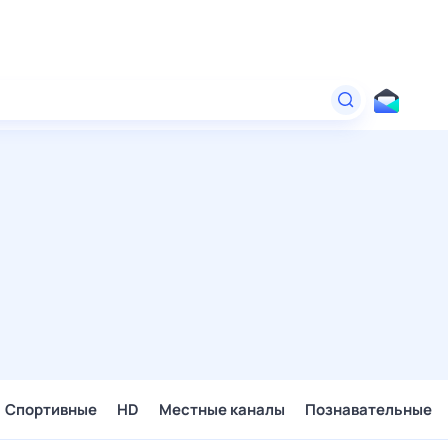
Спортивные
HD
Местные каналы
Познавательные