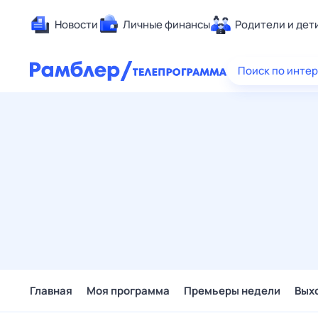
Новости
Личные финансы
Родители и дет
Здоровье
Поиск по инте
Развлечен
Дом и уют
Спорт
Карьера
Авто
Технологи
Жизненные
Сберегаем
Гороскопы
Главная
Моя программа
Премьеры недели
Вых