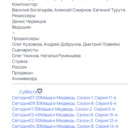
Композитор:
Василий Богатырёв,
Алексей Смирнов,
Евгений Турута
Режиссеры:
Денис Червяцов
Ведущие:
—
Продюссеры:
Олег Кузовков,
Андрей Добрунов,
Дмитрий Ловейко
Сценаристы:
Олег Ужинов,
Наталья Румянцева
Страна:
Россия
Продакшн:
Анимаккорд
Суббота
Сегодня
07:20
Маша и Медведь
. Сезон 1
. Серия 11-я
Сегодня
09:30
Маша и Медведь
. Сезон 8
. Серия 6-я
Сегодня
11:30
Маша и Медведь
. Сезон 2
. Серия 5-я
Сегодня
12:45
Маша и Медведь
. Сезон 6
. Серия 15-я
Сегодня
12:50
Маша и Медведь
. Сезон 2
. Серия 12-я
Сегодня
04:30
Маша и Медведь
. Сезон 8
. Серия 14-я