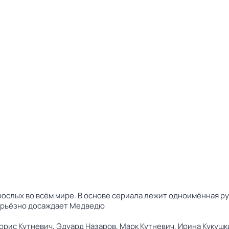
ослых во всём мире. В основе сериала лежит одноимённая ру
серьёзно досаждает Медведю
орис Кутневич,
Эдуард Назаров,
Марк Кутневич,
Ирина Кукушк