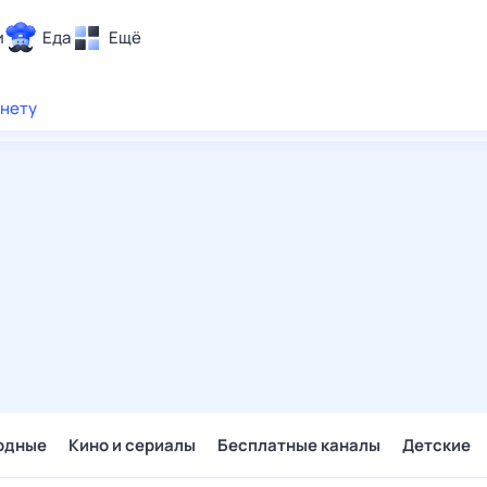
и
Еда
Ещё
Почта
рнету
ия и отдых
Поиск
Погода
ТВ-программа
и и тренды
 ситуации
 вместе
Помощь
одные
Кино и сериалы
Бесплатные каналы
Детские