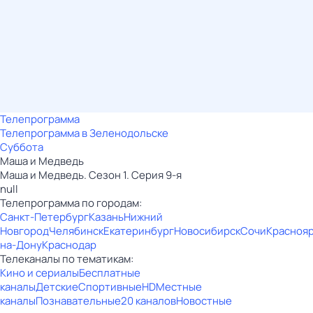
Телепрограмма
Телепрограмма в Зеленодольске
Суббота
Маша и Медведь
Маша и Медведь. Сезон 1. Серия 9-я
null
Телепрограмма по городам:
Санкт-Петербург
Казань
Нижний
Новгород
Челябинск
Екатеринбург
Новосибирск
Сочи
Красноя
на-Дону
Краснодар
Телеканалы по тематикам:
Кино и сериалы
Бесплатные
каналы
Детские
Спортивные
HD
Местные
каналы
Познавательные
20 каналов
Новостные