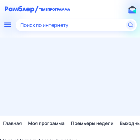
Поиск по интернету
Главная
Моя программа
Премьеры недели
Выходн