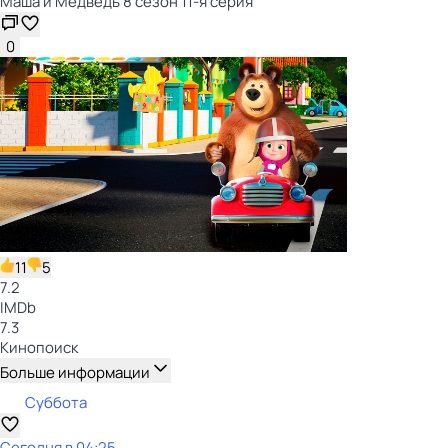
Маша и Медведь 8 сезон 11-я серия
0
11
5
7.2
IMDb
7.3
Кинопоиск
Больше информации
Суббота
Сегодня в 04:25