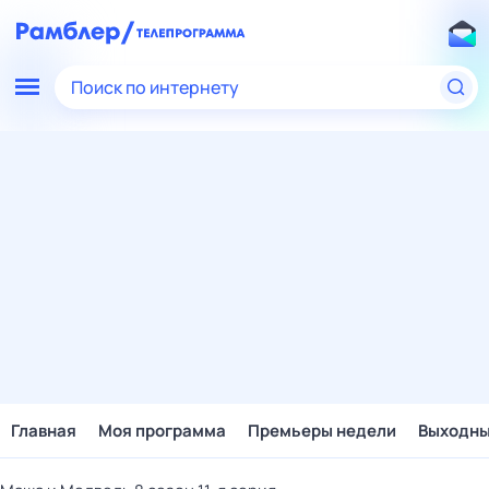
Поиск по интернету
Главная
Моя программа
Премьеры недели
Выходн