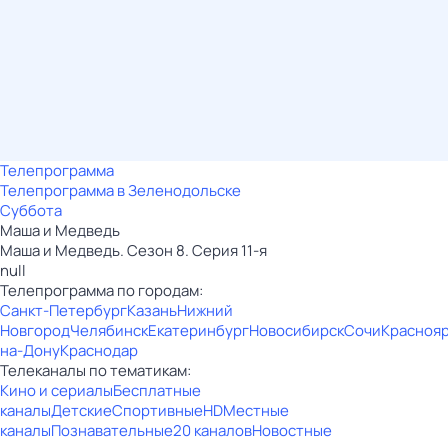
Телепрограмма
Телепрограмма в Зеленодольске
Суббота
Маша и Медведь
Маша и Медведь. Сезон 8. Серия 11-я
null
Телепрограмма по городам:
Санкт-Петербург
Казань
Нижний
Новгород
Челябинск
Екатеринбург
Новосибирск
Сочи
Красноя
на-Дону
Краснодар
Телеканалы по тематикам:
Кино и сериалы
Бесплатные
каналы
Детские
Спортивные
HD
Местные
каналы
Познавательные
20 каналов
Новостные