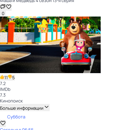
Маша и Медведь 4 сезон 13-я серия
0
11
5
7.2
IMDb
7.3
Кинопоиск
Больше информации
Суббота
Сегодня в 06:55