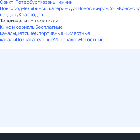
Санкт-Петербург
Казань
Нижний
Новгород
Челябинск
Екатеринбург
Новосибирск
Сочи
Красноя
на-Дону
Краснодар
Телеканалы по тематикам:
Кино и сериалы
Бесплатные
каналы
Детские
Спортивные
HD
Местные
каналы
Познавательные
20 каналов
Новостные