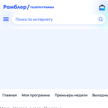
Поиск по интернету
Главная
Моя программа
Премьеры недели
Выходн