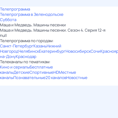
Телепрограмма
Телепрограмма в Зеленодольске
Суббота
Маша и Медведь. Машины песенки
Маша и Медведь. Машины песенки. Сезон 4. Серия 12-я
null
Телепрограмма по городам:
Санкт-Петербург
Казань
Нижний
Новгород
Челябинск
Екатеринбург
Новосибирск
Сочи
Красноя
на-Дону
Краснодар
Телеканалы по тематикам:
Кино и сериалы
Бесплатные
каналы
Детские
Спортивные
HD
Местные
каналы
Познавательные
20 каналов
Новостные