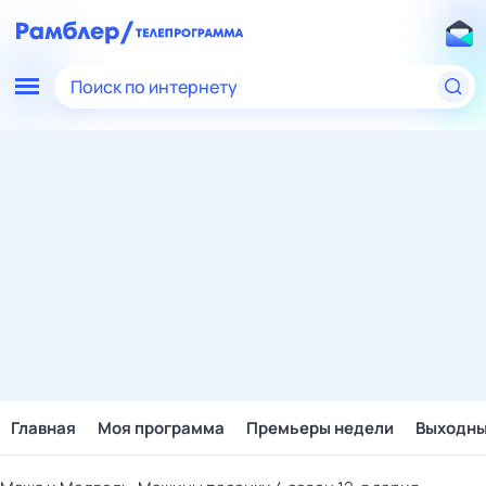
Поиск по интернету
Главная
Моя программа
Премьеры недели
Выходн