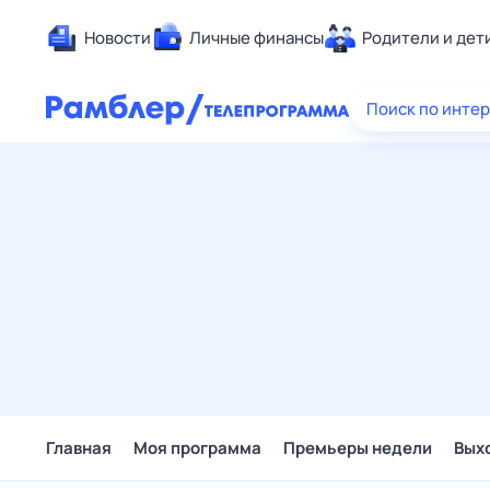
Новости
Личные финансы
Родители и дет
Здоровье
Поиск по инте
Развлечен
Дом и уют
Спорт
Карьера
Авто
Технологи
Жизненные
Сберегаем
Гороскопы
Главная
Моя программа
Премьеры недели
Вых