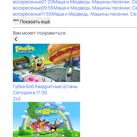
воскресенье
07:20
Маша и Медведь. Машины песенки
. С
воскресенье
09:55
Маша и Медведь. Машины песенки
. С
воскресенье
11:55
Маша и Медведь. Машины песенки
. Се
Показать ещё
Вам может понравиться
Губка Боб Квадратные Штаны
Сегодня в 17:00
2x2