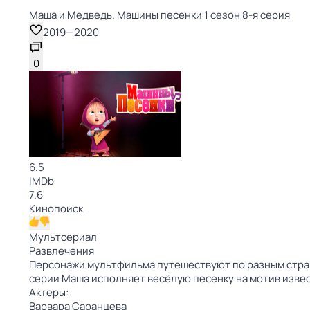
Маша и Медведь. Машины песенки 1 сезон 8-я серия
2019
—
2020
0
6.5
IMDb
7.6
Кинопоиск
Мультсериал
Развлечения
Персонажи мультфильма путешествуют по разным стран
серии Маша исполняет весёлую песенку на мотив изв
Актеры:
Варвара Саранцева