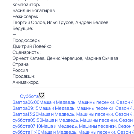
Композитор:
Василий Богатырёв
Режиссеры:
Георгий Орлов,
Илья Трусов,
Андрей Беляев
Ведущие:
—
Продюссеры:
Дмитрий Ловейко
Сценаристы:
Эрнест Катаев,
Денис Червяцов,
Марина Сычева
Страна:
Россия
Продакшн:
Анимаккорд
Суббота
Завтра
06:00
Маша и Медведь. Машины песенки
. Сезон 4
Завтра
09:15
Маша и Медведь. Машины песенки
. Сезон 4
Завтра
13:20
Маша и Медведь. Машины песенки
. Сезон 4
суббота
05:50
Маша и Медведь. Машины песенки
. Сезон
суббота
07:10
Маша и Медведь. Машины песенки
. Сезон 
суббота
11:40
Маша и Медведь. Машины песенки
. Сезон 