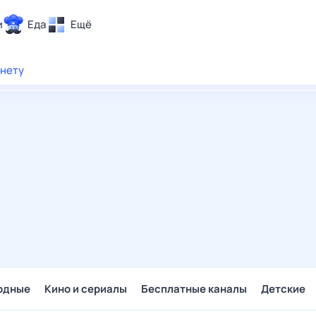
и
Еда
Ещё
Почта
рнету
ия и отдых
Поиск
Погода
ТВ-программа
и и тренды
 ситуации
 вместе
Помощь
одные
Кино и сериалы
Бесплатные каналы
Детские