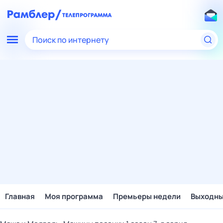
Поиск по интернету
Главная
Моя программа
Премьеры недели
Выходн