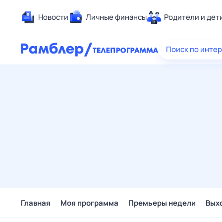
Новости
Личные финансы
Родители и дет
Здоровье
Поиск по инте
Развлечен
Дом и уют
Спорт
Карьера
Авто
Технологи
Жизненные
Сберегаем
Гороскопы
Главная
Моя программа
Премьеры недели
Вых