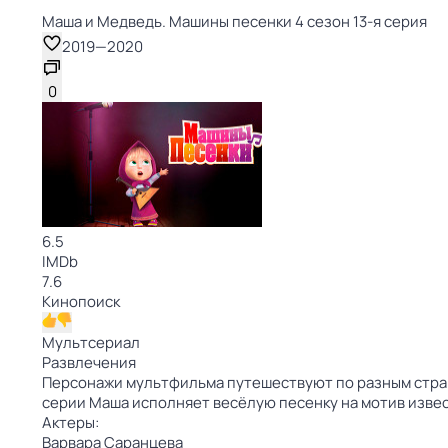
Маша и Медведь. Машины песенки 4 сезон 13-я серия
2019
—
2020
0
6.5
IMDb
7.6
Кинопоиск
Мультсериал
Развлечения
Персонажи мультфильма путешествуют по разным стран
серии Маша исполняет весёлую песенку на мотив изв
Актеры:
Варвара Саранцева