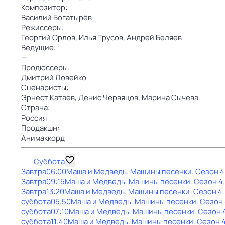
Композитор:
Василий Богатырёв
Режиссеры:
Георгий Орлов,
Илья Трусов,
Андрей Беляев
Ведущие:
—
Продюссеры:
Дмитрий Ловейко
Сценаристы:
Эрнест Катаев,
Денис Червяцов,
Марина Сычева
Страна:
Россия
Продакшн:
Анимаккорд
Суббота
Завтра
06:00
Маша и Медведь. Машины песенки
. Сезон 4
Завтра
09:15
Маша и Медведь. Машины песенки
. Сезон 4
Завтра
13:20
Маша и Медведь. Машины песенки
. Сезон 4
суббота
05:50
Маша и Медведь. Машины песенки
. Сезон
суббота
07:10
Маша и Медведь. Машины песенки
. Сезон 
суббота
11:40
Маша и Медведь. Машины песенки
. Сезон 