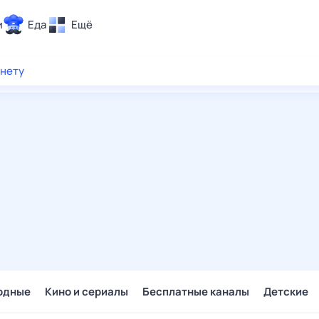
и
Еда
Ещё
Почта
рнету
ия и отдых
Поиск
Погода
ТВ-программа
и и тренды
 ситуации
 вместе
Помощь
одные
Кино и сериалы
Бесплатные каналы
Детские