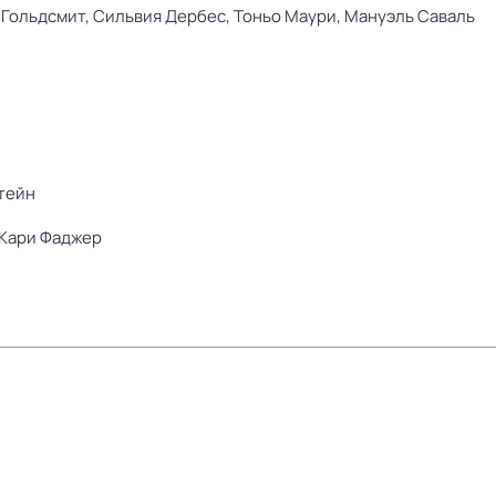
 Гольдсмит,
Сильвия Дербес,
Тоньо Маури,
Мануэль Саваль
тейн
Кари Фаджер