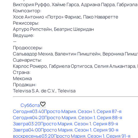
Виктория Руффо,
Хайме Гарса,
Адриана Парра,
Габриэла
Композитор:
Хосе Антонио «Потро» Фариас,
Пако Наваретте
Режиссеры:
Артуро Рипстейн,
Беатрис Шеридан
Ведущие:
—
Продюссеры:
Сальвадор Мехиа,
Валентин Пимштейн,
Вероника Пимш
Сценаристы:
Карлос Ромеро,
Габриела Ортигоса,
Селия Алькантара,
Страна:
Мексика
Продакшн:
Televisa S.A. de C.V.,
Televisa
Суббота
Сегодня
03:40
Просто Мария
. Сезон 1
. Серия 87-я
Сегодня
04:20
Просто Мария
. Сезон 1
. Серия 88-я
Завтра
03:20
Просто Мария
. Сезон 1
. Серия 89-я
Завтра
04:00
Просто Мария
. Сезон 1
. Серия 90-я
воскресенье
03:20
Просто Мария
. Сезон 1
. Серия 91-я