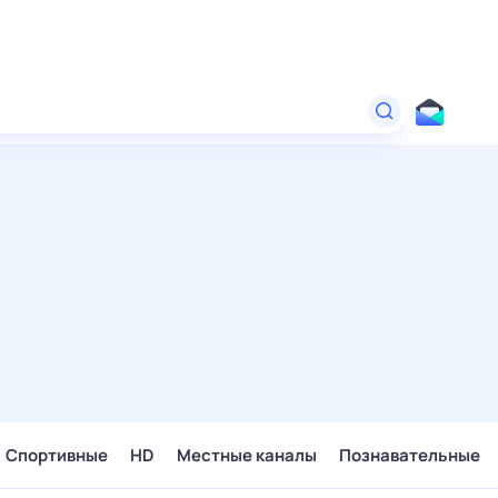
Спортивные
HD
Местные каналы
Познавательные