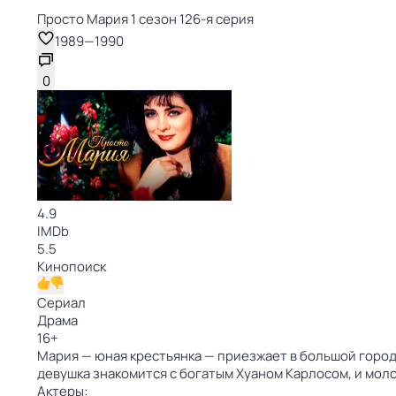
Просто Мария 1 сезон 126-я серия
1989
—
1990
0
4.9
IMDb
5.5
Кинопоиск
Сериал
Драма
16
+
Мария — юная крестьянка — приезжает в большой город,
девушка знакомится с богатым Хуаном Карлосом, и мол
Актеры: