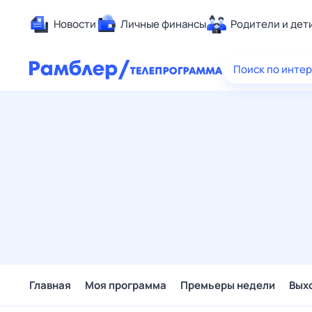
Новости
Личные финансы
Родители и дет
Здоровье
Поиск по инте
Развлечен
Дом и уют
Спорт
Карьера
Авто
Технологи
Жизненные
Сберегаем
Гороскопы
Главная
Моя программа
Премьеры недели
Вых