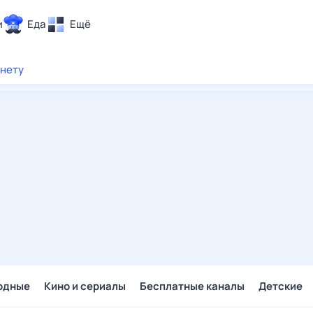
и
Еда
Ещё
Почта
рнету
ия и отдых
Поиск
Погода
ТВ-программа
и и тренды
 ситуации
 вместе
Помощь
одные
Кино и сериалы
Бесплатные каналы
Детские