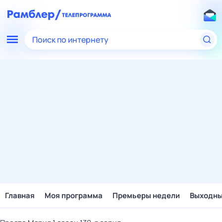
Поиск по интернету
Главная
Моя программа
Премьеры недели
Выходн