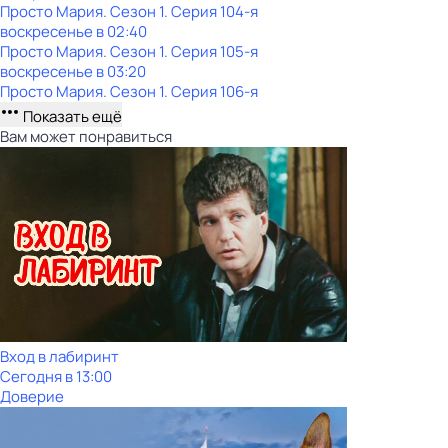
Просто Мария
. Сезон 1
. Серия 104-я
воскресенье
в
02:40
Просто Мария
. Сезон 1
. Серия 105-я
воскресенье
в
03:20
Просто Мария
. Сезон 1
. Серия 106-я
Показать ещё
Вам может понравиться
Вход в лабиринт
Сегодня в 13:00
Доверие