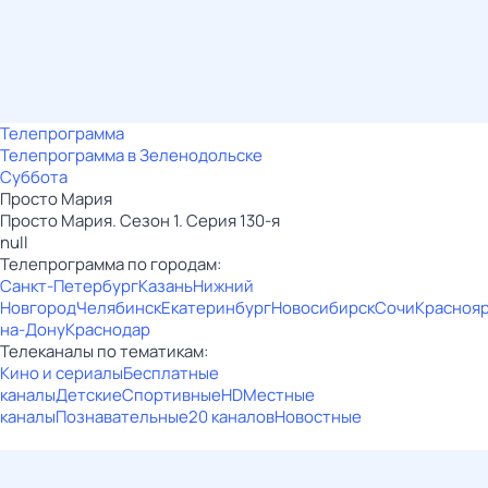
Телепрограмма
Телепрограмма в Зеленодольске
Суббота
Просто Мария
Просто Мария. Сезон 1. Серия 130-я
null
Телепрограмма по городам:
Санкт-Петербург
Казань
Нижний
Новгород
Челябинск
Екатеринбург
Новосибирск
Сочи
Красноя
на-Дону
Краснодар
Телеканалы по тематикам:
Кино и сериалы
Бесплатные
каналы
Детские
Спортивные
HD
Местные
каналы
Познавательные
20 каналов
Новостные