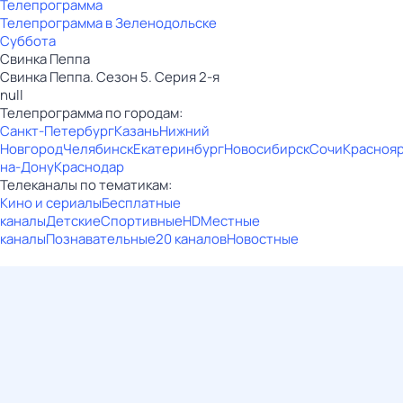
Телепрограмма
Телепрограмма в Зеленодольске
Суббота
Свинка Пеппа
Свинка Пеппа. Сезон 5. Серия 2-я
null
Телепрограмма по городам:
Санкт-Петербург
Казань
Нижний
Новгород
Челябинск
Екатеринбург
Новосибирск
Сочи
Красноя
на-Дону
Краснодар
Телеканалы по тематикам:
Кино и сериалы
Бесплатные
каналы
Детские
Спортивные
HD
Местные
каналы
Познавательные
20 каналов
Новостные