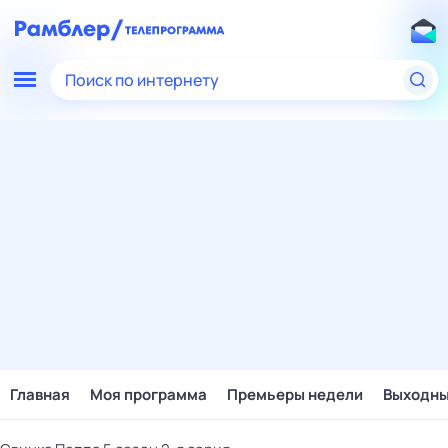
Поиск по интернету
Главная
Моя программа
Премьеры недели
Выходн