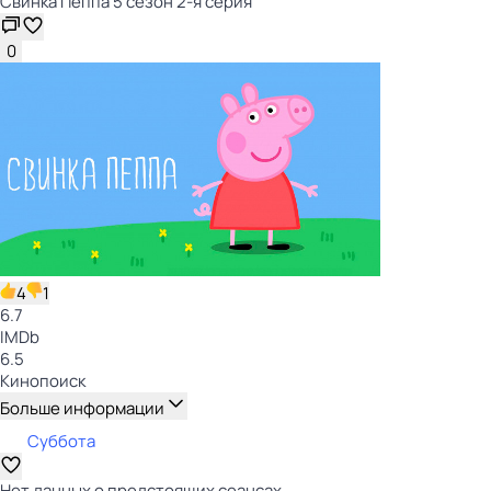
Свинка Пеппа 5 сезон 2-я серия
0
4
1
6.7
IMDb
6.5
Кинопоиск
Больше информации
Суббота
Нет данных о предстоящих сеансах