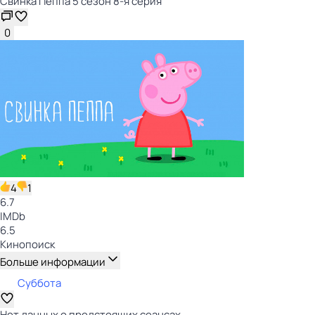
Свинка Пеппа 5 сезон 8-я серия
0
4
1
6.7
IMDb
6.5
Кинопоиск
Больше информации
Суббота
Нет данных о предстоящих сеансах