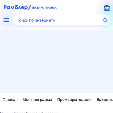
Поиск по интернету
Главная
Моя программа
Премьеры недели
Выходн