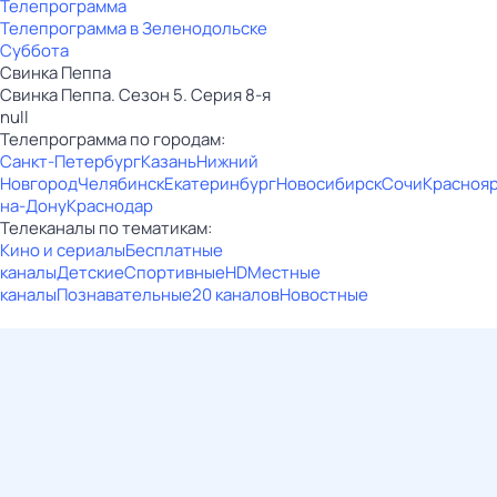
Телепрограмма
Телепрограмма в Зеленодольске
Суббота
Свинка Пеппа
Свинка Пеппа. Сезон 5. Серия 8-я
null
Телепрограмма по городам:
Санкт-Петербург
Казань
Нижний
Новгород
Челябинск
Екатеринбург
Новосибирск
Сочи
Красноя
на-Дону
Краснодар
Телеканалы по тематикам:
Кино и сериалы
Бесплатные
каналы
Детские
Спортивные
HD
Местные
каналы
Познавательные
20 каналов
Новостные