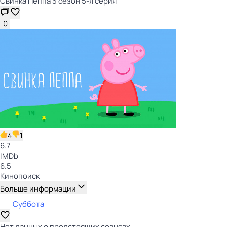
Свинка Пеппа 5 сезон 5-я серия
0
4
1
6.7
IMDb
6.5
Кинопоиск
Больше информации
Суббота
Нет данных о предстоящих сеансах