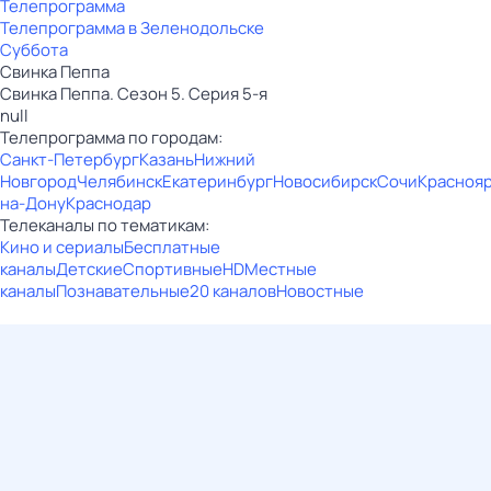
Телепрограмма
Телепрограмма в Зеленодольске
Суббота
Свинка Пеппа
Свинка Пеппа. Сезон 5. Серия 5-я
null
Телепрограмма по городам:
Санкт-Петербург
Казань
Нижний
Новгород
Челябинск
Екатеринбург
Новосибирск
Сочи
Красноя
на-Дону
Краснодар
Телеканалы по тематикам:
Кино и сериалы
Бесплатные
каналы
Детские
Спортивные
HD
Местные
каналы
Познавательные
20 каналов
Новостные