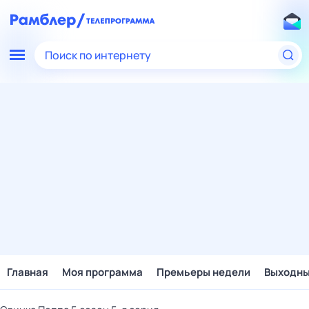
Поиск по интернету
Главная
Моя программа
Премьеры недели
Выходн