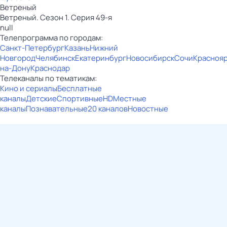
Ветреный
Ветреный. Сезон 1. Серия 49-я
null
Телепрограмма по городам:
Санкт-Петербург
Казань
Нижний
Новгород
Челябинск
Екатеринбург
Новосибирск
Сочи
Красноя
на-Дону
Краснодар
Телеканалы по тематикам:
Кино и сериалы
Бесплатные
каналы
Детские
Спортивные
HD
Местные
каналы
Познавательные
20 каналов
Новостные