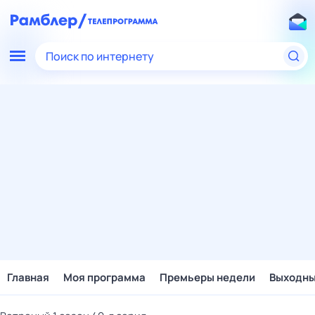
Поиск по интернету
Главная
Моя программа
Премьеры недели
Выходн