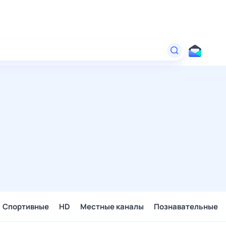
Спортивные
HD
Местные каналы
Познавательные