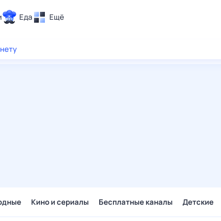
и
Еда
Ещё
Почта
рнету
ия и отдых
Поиск
Погода
ТВ-программа
и и тренды
 ситуации
 вместе
Помощь
одные
Кино и сериалы
Бесплатные каналы
Детские