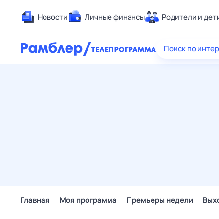
Новости
Личные финансы
Родители и дет
Здоровье
Поиск по инте
Развлечен
Дом и уют
Спорт
Карьера
Авто
Технологи
Жизненные
Сберегаем
Гороскопы
Главная
Моя программа
Премьеры недели
Вых