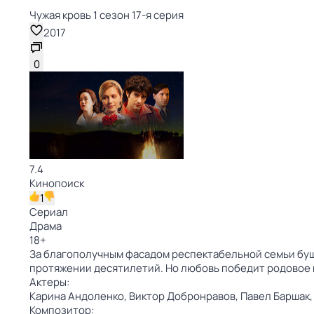
Чужая кровь 1 сезон 17-я серия
2017
0
7.4
Кинопоиск
1
Сериал
Драма
18
+
За благополучным фасадом респектабельной семьи буш
протяжении десятилетий. Но любовь победит родовое 
Актеры:
Карина Андоленко,
Виктор Добронравов,
Павел Баршак
Композитор: